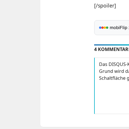
[/spoiler]
mobiFlip
4 KOMMENTAR
Das DISQUS-K
Grund wird da
Schaltfläche g