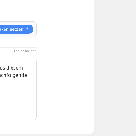
aken setzen ↗
Fehler melden
us diesem
nachfolgende