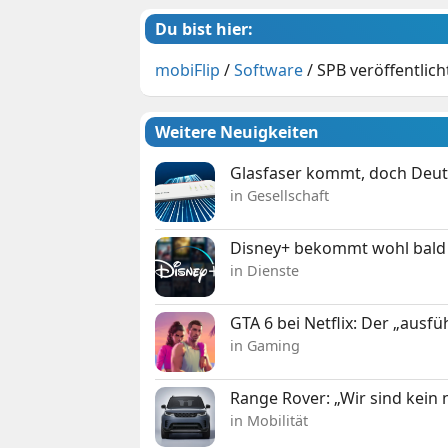
Du bist hier:
mobiFlip
/
Software
/
SPB veröffentlicht
Weitere Neuigkeiten
Glasfaser kommt, doch Deuts
in Gesellschaft
Disney+ bekommt wohl bald 
in Dienste
GTA 6 bei Netflix: Der „ausfü
in Gaming
Range Rover: „Wir sind kein
in Mobilität