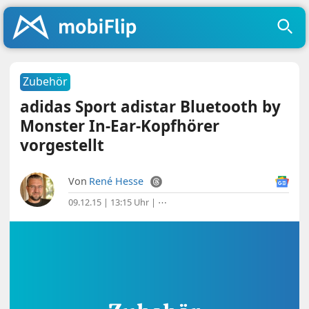
Zubehör
adidas Sport adistar Bluetooth by
Monster In-Ear-Kopfhörer
vorgestellt
Von
René Hesse
09.12.15 | 13:15 Uhr
|
⋯