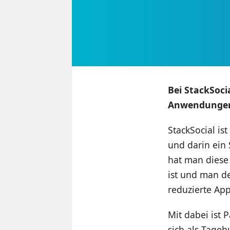
Bei StackSoci
Anwendungen,
StackSocial is
und darin ein 
hat man diese 
ist und man d
reduzierte App
Mit dabei ist 
sich als Tageb