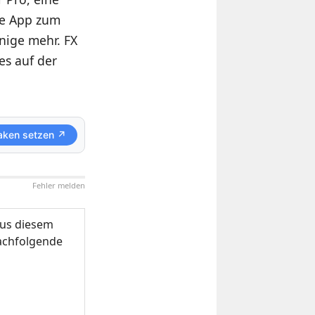
ne App zum
nige mehr. FX
 es
auf der
aken setzen ↗
Fehler melden
us diesem
nachfolgende