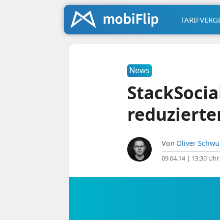
TARIFVERG
News
StackSocia
reduzierte
Von
Oliver Schw
09.04.14 | 13:30 Uhr