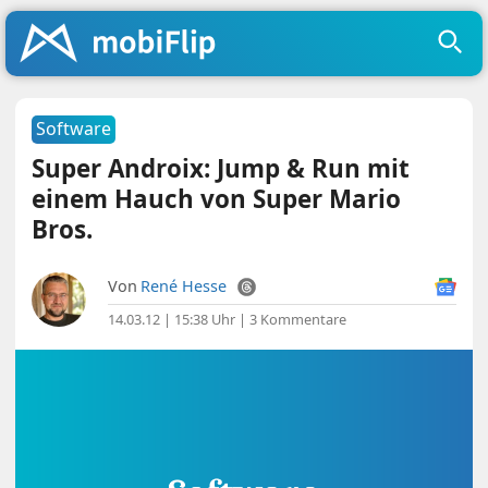
Software
Super Androix: Jump & Run mit
einem Hauch von Super Mario
Bros.
Von
René Hesse
14.03.12 | 15:38 Uhr
|
3 Kommentare