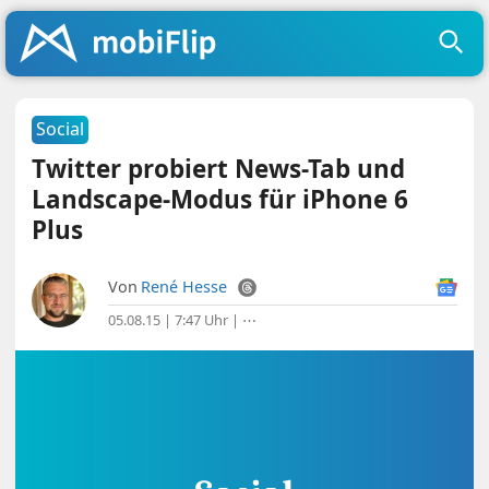
Social
Twitter probiert News-Tab und
Landscape-Modus für iPhone 6
Plus
Von
René Hesse
05.08.15 | 7:47 Uhr
|
⋯