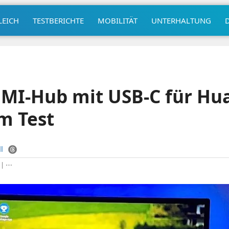
LEICH
TESTBERICHTE
MOBILITÄT
UNTERHALTUNG
MI-Hub mit USB-C für Hu
m Test
l
|
⋯