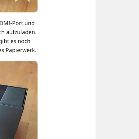
 HDMI-Port und
ch aufzuladen.
gibt es noch
es Papierwerk.