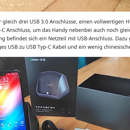
r gleich drei USB 3.0 Anschlüsse, einen vollwertigen
-C Anschluss, um das Handy nebenbei auch noch glei
g befindet sich ein Netzteil mit USB-Anschluss. Dazu 
ges USB zu USB Typ-C Kabel und ein wenig chinesisch