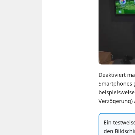
Deaktiviert m
Smartphones g
beispielsweise
Verzögerung) 
Ein testweis
den Bildsch