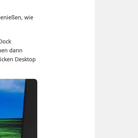
genießen, wie
Dock
ehen dann
hicken Desktop