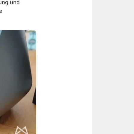
sung und
e