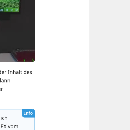
er Inhalt des
 dann
er
Info
lich
DEX vom