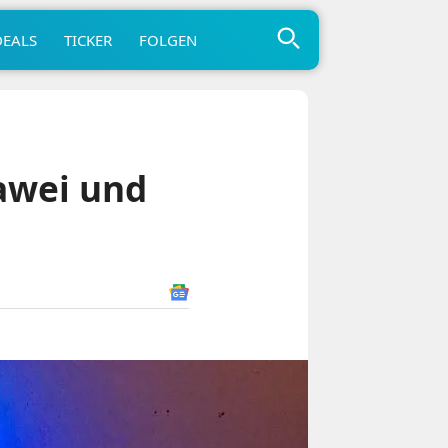
DEALS
TICKER
FOLGEN
awei und