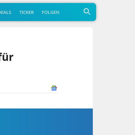
DEALS
TICKER
FOLGEN
für