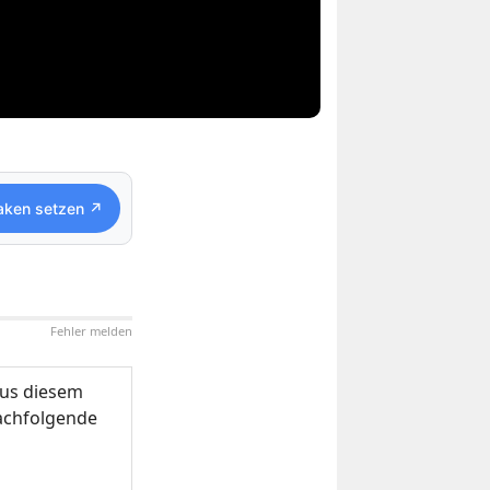
aken setzen ↗
Fehler melden
us diesem
nachfolgende