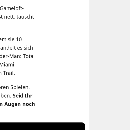
 Gameloft-
st nett, täuscht
em sie 10
andelt es sich
ider-Man: Total
 Miami
 Trail.
eren Spielen.
eben.
Seid Ihr
ren Augen noch