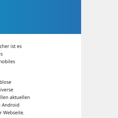
her ist es
es
mobiles
eblose
iverse
llen aktuellen
n Android
r Webseite.