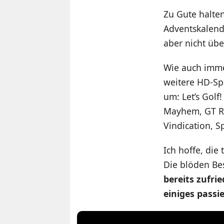
Zu Gute halte
Adventskalende
aber nicht übe
Wie auch immer
weitere HD-Sp
um: Let’s Golf
Mayhem, GT Ra
Vindication, S
Ich hoffe, die
Die blöden Be
bereits zufri
einiges passi