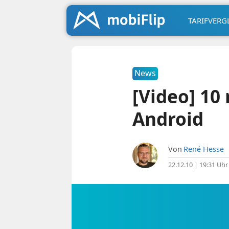
TARIFVERG
News
[Video] 10
Android
Von
René Hesse
22.12.10 | 19:31 Uhr