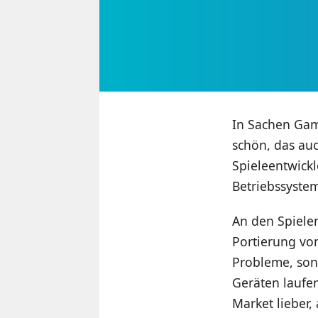
In Sachen Game
schön, das auc
Spieleentwickl
Betriebssyste
An den Spielen
Portierung vo
Probleme, sond
Geräten laufe
Market lieber,