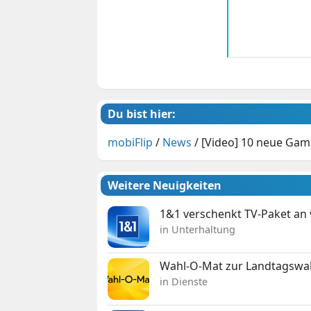
Du bist hier:
mobiFlip
/
News
/
[Video] 10 neue Game
Weitere Neuigkeiten
1&1 verschenkt TV-Paket an
in Unterhaltung
Wahl-O-Mat zur Landtagswahl
in Dienste