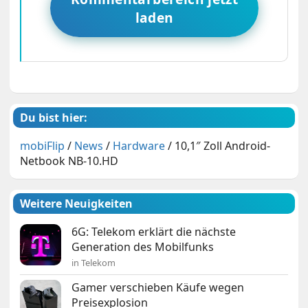
laden
Du bist hier:
mobiFlip
/
News
/
Hardware
/
10,1″ Zoll Android-
Netbook NB-10.HD
Weitere Neuigkeiten
6G: Telekom erklärt die nächste
Generation des Mobilfunks
in Telekom
Gamer verschieben Käufe wegen
Preisexplosion