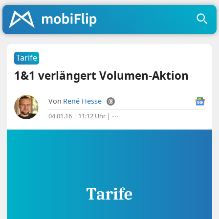
Tarife
1&1 verlängert Volumen-Aktion
Von
René Hesse
04.01.16 | 11:12 Uhr
|
⋯