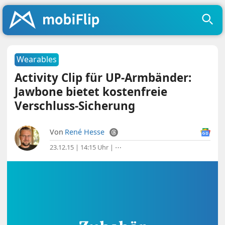
Wearables
Activity Clip für UP-Armbänder:
Jawbone bietet kostenfreie
Verschluss-Sicherung
Von
René Hesse
23.12.15 | 14:15 Uhr
|
⋯