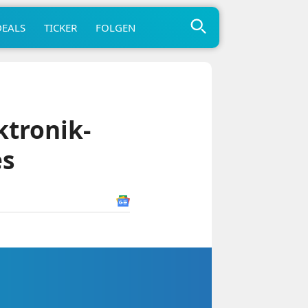
DEALS
TICKER
FOLGEN
tronik-
es