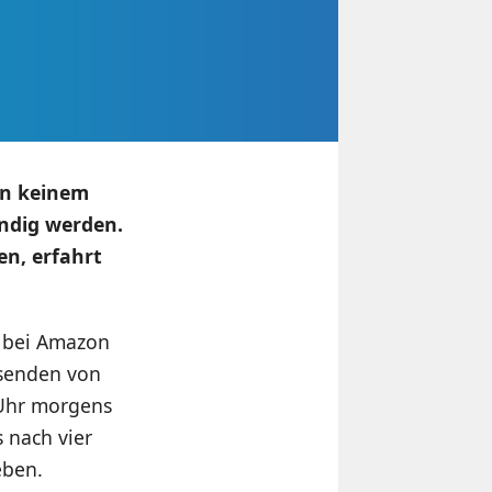
on keinem
ndig werden.
n, erfahrt
 bei Amazon
usenden von
 Uhr morgens
 nach vier
eben.