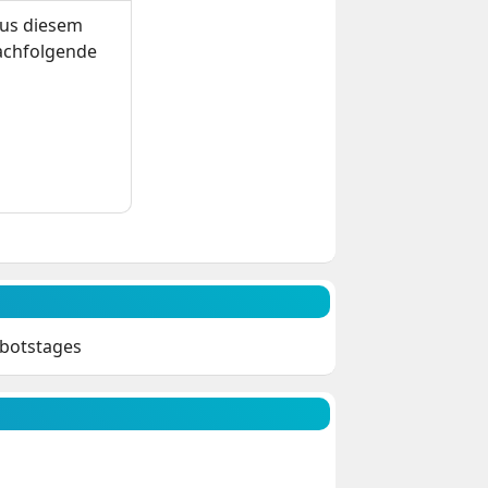
us diesem
nachfolgende
ebotstages