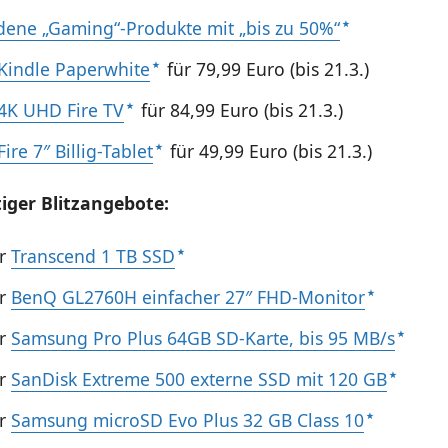
dene „Gaming“-Produkte mit „bis zu 50%“
indle Paperwhite
für 79,99 Euro (bis 21.3.)
4K UHD Fire TV
für 84,99 Euro (bis 21.3.)
re 7″ Billig-Tablet
für 49,99 Euro (bis 21.3.)
iger Blitzangebote:
hr
Transcend 1 TB SSD
hr
BenQ GL2760H einfacher 27″ FHD-Monitor
hr
Samsung Pro Plus 64GB SD-Karte, bis 95 MB/s
hr
SanDisk Extreme 500 externe SSD mit 120 GB
hr
Samsung microSD Evo Plus 32 GB Class 10