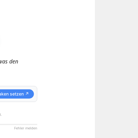
twas den
aken setzen ↗
.
Fehler melden