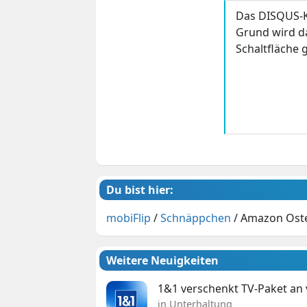
Das DISQUS-K
Grund wird da
Schaltfläche g
Du bist hier:
mobiFlip
/
Schnäppchen
/
Amazon Oste
Weitere Neuigkeiten
1&1 verschenkt TV-Paket an
in Unterhaltung