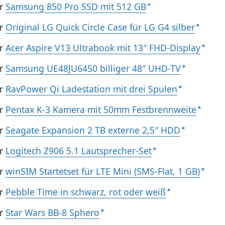
hr
Samsung 850 Pro SSD mit 512 GB
hr
Original LG Quick Circle Case für LG G4 silber
hr
Acer Aspire V13 Ultrabook mit 13″ FHD-Display
hr
Samsung UE48JU6450 billiger 48″ UHD-TV
hr
RavPower Qi Ladestation mit drei Spulen
hr
Pentax K-3 Kamera mit 50mm Festbrennweite
hr
Seagate Expansion 2 TB externe 2,5″ HDD
hr
Logitech Z906 5.1 Lautsprecher-Set
hr
winSIM Startetset für LTE Mini (SMS-Flat, 1 GB)
hr
Pebble Time in schwarz, rot oder weiß
hr
Star Wars BB-8 Sphero