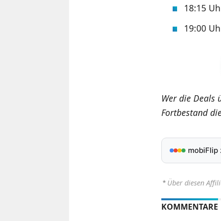
18:15 U
19:00 U
Wer die Deals 
Fortbestand di
mobiFlip
⋆
Über diesen Affil
KOMMENTARE