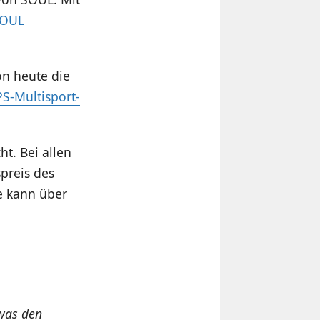
OUL
on heute die
S-Multisport-
ht. Bei allen
preis des
e kann über
twas den