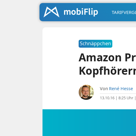
TARIFVERG
Schnäppchen
Amazon Pri
Kopfhörer
Von
René Hesse
13.10.16 | 8:25 Uhr