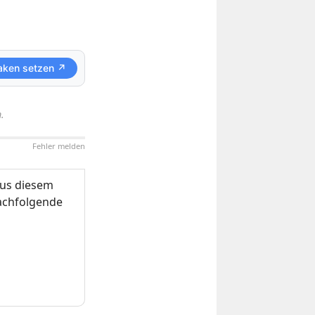
aken setzen ↗
.
Fehler melden
us diesem
nachfolgende