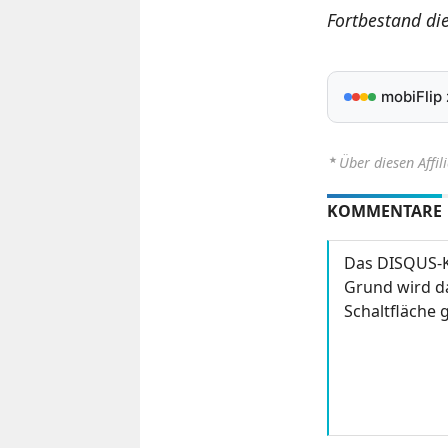
Fortbestand di
mobiFlip
⋆
Über diesen Affil
KOMMENTARE
Das DISQUS-K
Grund wird da
Schaltfläche g