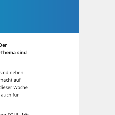
Der
s-Thema sind
 sind neben
ernacht auf
n dieser Woche
 auch für
von SOUL. Mit