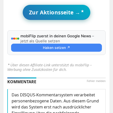
Zur Aktionsseite →
Bloons TD 5
Runtastic PRO GPS Running,
Walking & Fitness Tracker
mobiFlip zuerst in deinen Google News
–
Bridge Constructor
jetzt als Quelle setzen
Haken setzen ↗
Doodle God
Sugar, sugar
⋆
Über diesen Affiliate-Link unterstützt du mobiFlip –
Werbung ohne Zusatzkosten für dich.
KOMMENTARE
Fehler melden
Das DISQUS-Kommentarsystem verarbeitet
personenbezogene Daten. Aus diesem Grund
wird das System erst nach ausdrücklicher