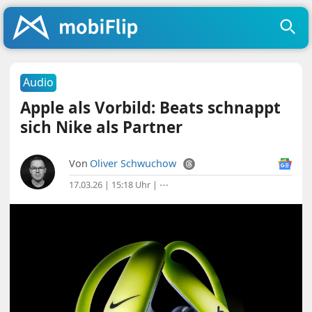
Audio
Apple als Vorbild: Beats schnappt
sich Nike als Partner
Von
Oliver Schwuchow
17.03.26 | 15:18 Uhr
|
⋯