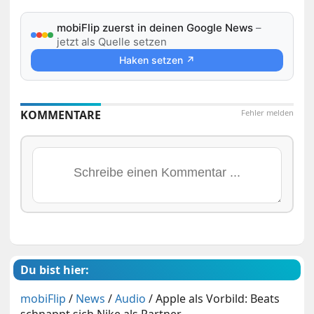
mobiFlip zuerst in deinen Google News
–
jetzt als Quelle setzen
Haken setzen ↗
KOMMENTARE
Fehler melden
Du bist hier:
mobiFlip
/
News
/
Audio
/
Apple als Vorbild: Beats
schnappt sich Nike als Partner