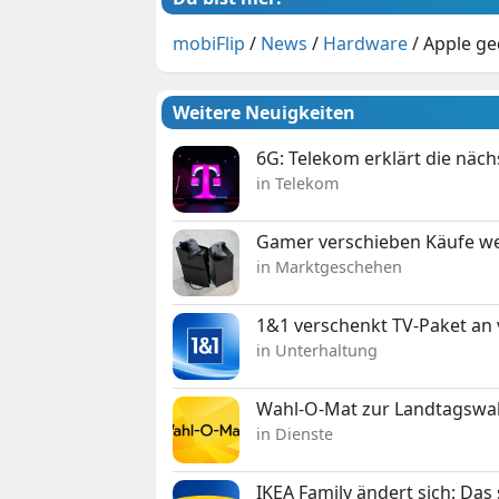
mobiFlip
/
News
/
Hardware
/
Apple ge
Weitere Neuigkeiten
6G: Telekom erklärt die näc
in Telekom
Gamer verschieben Käufe we
in Marktgeschehen
1&1 verschenkt TV-Paket an
in Unterhaltung
Wahl-O-Mat zur Landtagswahl
in Dienste
IKEA Family ändert sich: Da