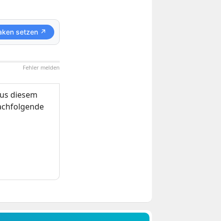
aken setzen ↗
Fehler melden
us diesem
nachfolgende