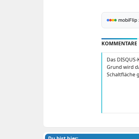
mobiFlip
KOMMENTARE
Das DISQUS-K
Grund wird da
Schaltfläche g
Du bist hier: