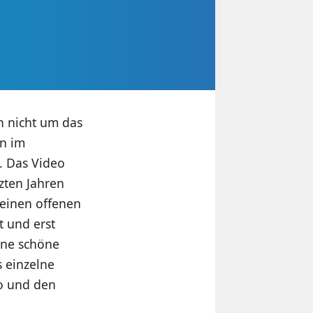
n nicht um das
n im
t. Das Video
zten Jahren
 einen offenen
t und erst
ine schöne
s einzelne
eo und den