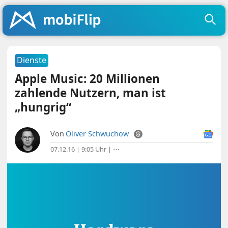
Dienste
Apple Music: 20 Millionen
zahlende Nutzern, man ist
„hungrig“
Von
Oliver Schwuchow
07.12.16 | 9:05 Uhr
|
⋯