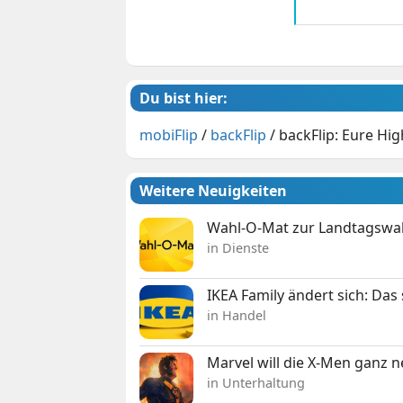
Du bist hier:
mobiFlip
/
backFlip
/
backFlip: Eure Hi
Weitere Neuigkeiten
Wahl-O-Mat zur Landtagswahl
in Dienste
IKEA Family ändert sich: Da
in Handel
Marvel will die X-Men ganz 
in Unterhaltung