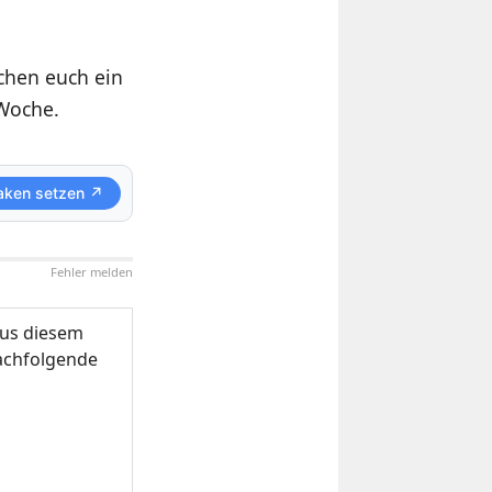
chen euch ein
Woche.
aken setzen ↗
Fehler melden
us diesem
nachfolgende