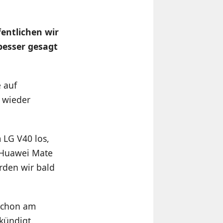
fentlichen wir
besser gesagt
e auf
 wieder
 LG V40 los,
e Huawei Mate
rden wir bald
 schon am
kündigt.