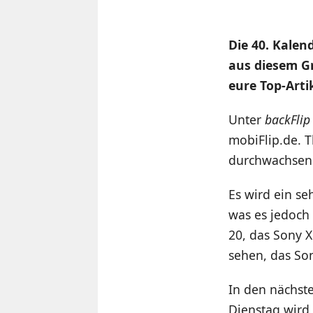
Die 40. Kalen
aus diesem G
eure Top-Artik
Unter
backFli
mobiFlip.de. 
durchwachsen 
Es wird ein se
was es jedoch
20, das Sony 
sehen, das So
In den nächst
Dienstag wird