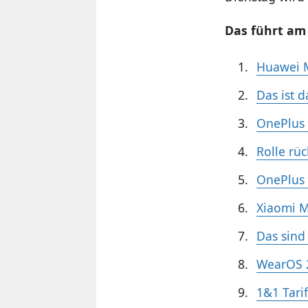
Das führt am 
Huawei M
Das ist d
OnePlus 
Rolle rüc
OnePlus 
Xiaomi M
Das sind
WearOS 2
1&1 Tari