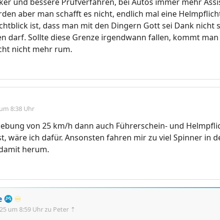
nker und bessere Prüfverfahren, bei Autos immer mehr Ass
erden aber man schafft es nicht, endlich mal eine Helmpflich
ichtblick ist, dass man mit den Dingern Gott sei Dank nicht s
n darf. Sollte diese Grenze irgendwann fallen, kommt man
cht nicht mehr rum.
 um 8:38 Uhr
ebung von 25 km/h dann auch Führerschein- und Helmpfli
st, wäre ich dafür. Ansonsten fahren mir zu viel Spinner in 
damit herum.
e
♾️
.25 um 8:59 Uhr
zu Peter ⇡