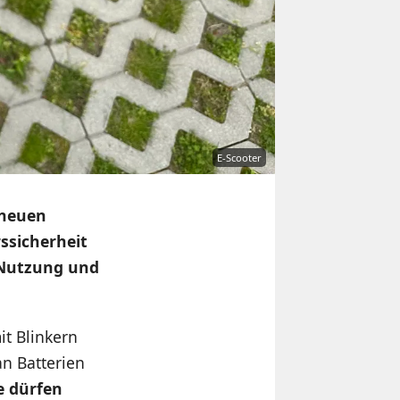
E-Scooter
 neuen
rssicherheit
 Nutzung und
t Blinkern
an Batterien
e dürfen