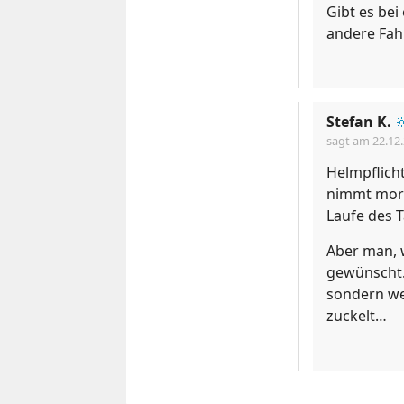
Gibt es bei
andere Fah
Stefan K.

sagt am
22.12
Helmpflich
nimmt morg
Laufe des T
Aber man, w
gewünscht.
sondern we
zuckelt…