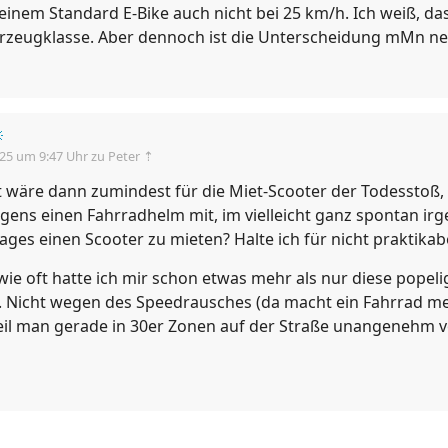
 einem Standard E-Bike auch nicht bei 25 km/h. Ich weiß, das
rzeugklasse. Aber dennoch ist die Unterscheidung mMn ne

.25 um 9:47 Uhr
zu Peter ⇡
t wäre dann zumindest für die Miet-Scooter der Todesstoß
ens einen Fahrradhelm mit, im vielleicht ganz spontan i
ages einen Scooter zu mieten? Halte ich für nicht praktikab
ie oft hatte ich mir schon etwas mehr als nur diese popel
 Nicht wegen des Speedrausches (da macht ein Fahrrad me
il man gerade in 30er Zonen auf der Straße unangenehm vo