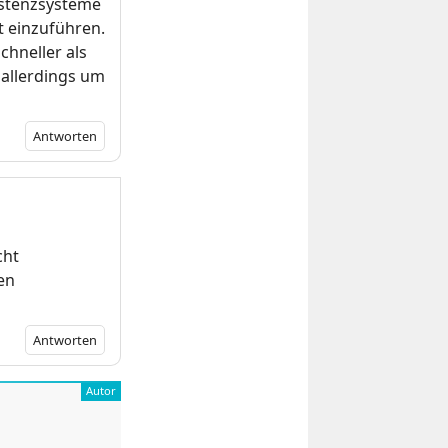
istenzsysteme
t einzuführen.
chneller als
 allerdings um
Antworten
cht
den
Antworten