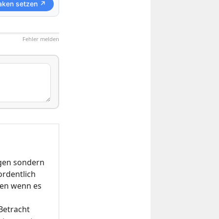
aken setzen ↗
Fehler melden
ngen sondern
ordentlich
den wenn es
Betracht