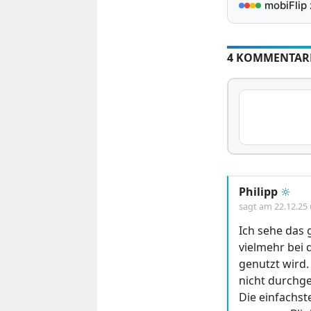
mobiFlip
4 KOMMENTAR
Philipp
🔆
sagt am
22.12.25
Ich sehe das 
vielmehr bei 
genutzt wird
nicht durchge
Die einfachst