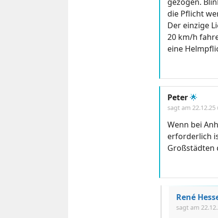
gezogen. Bli
die Pflicht w
Der einzige L
20 km/h fahre
eine Helmpfli
Peter
🌟
sagt am
22.12.25
Wenn bei Anh
erforderlich i
Großstädten 
René Hess
sagt am
22.12