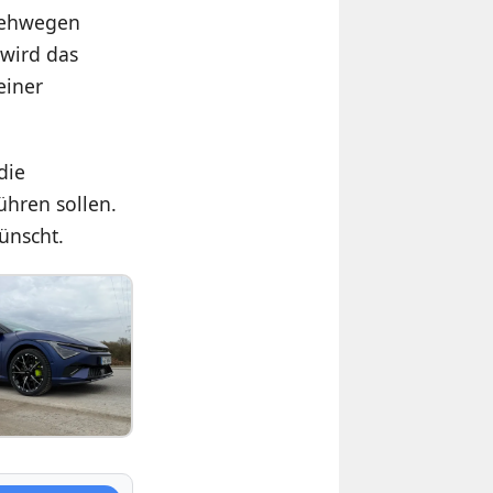
Gehwegen
 wird das
einer
die
führen sollen.
ünscht.