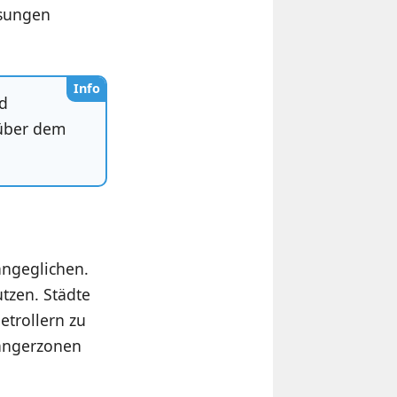
ssungen
Info
nd
nüber dem
angeglichen.
utzen. Städte
trollern zu
gängerzonen