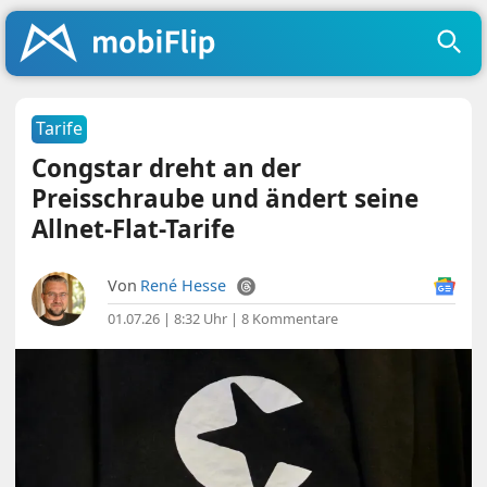
Tarife
Congstar dreht an der
Preisschraube und ändert seine
Allnet-Flat-Tarife
Von
René Hesse
01.07.26 | 8:32 Uhr
|
8 Kommentare