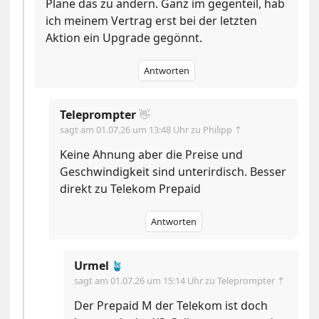
Pläne das zu ändern. Ganz im gegenteil, hab
ich meinem Vertrag erst bei der letzten
Aktion ein Upgrade gegönnt.
Antworten
Teleprompter
👋
sagt am
01.07.26 um 13:48 Uhr
zu Philipp ⇡
Keine Ahnung aber die Preise und
Geschwindigkeit sind unterirdisch. Besser
direkt zu Telekom Prepaid
Antworten
Urmel
🪴
sagt am
01.07.26 um 15:14 Uhr
zu Teleprompter ⇡
Der Prepaid M der Telekom ist doch