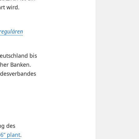
rt wird.
 regulären
eutschland bis
cher Banken.
undesverbandes
ng des
6“ plant
.