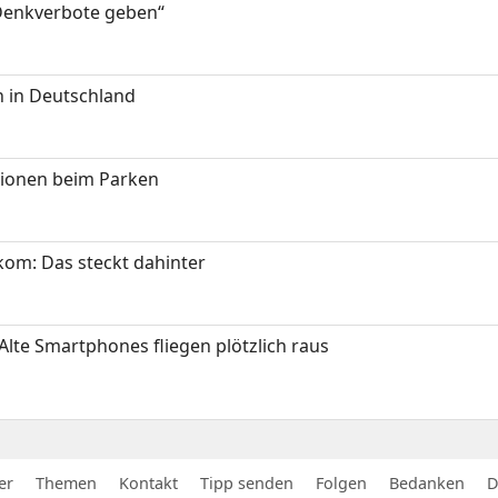
 Denkverbote geben“
 in Deutschland
tionen beim Parken
om: Das steckt dahinter
Alte Smartphones fliegen plötzlich raus
er
Themen
Kontakt
Tipp senden
Folgen
Bedanken
D