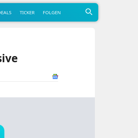
DEALS
TICKER
FOLGEN
sive