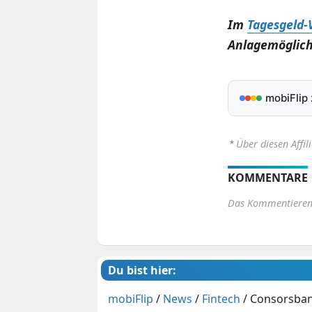
Im
Tagesgeld-
Anlagemöglich
mobiFlip
⋆
Über diesen Affil
KOMMENTARE
Das Kommentieren 
Du bist hier:
mobiFlip
/
News
/
Fintech
/
Consorsbank