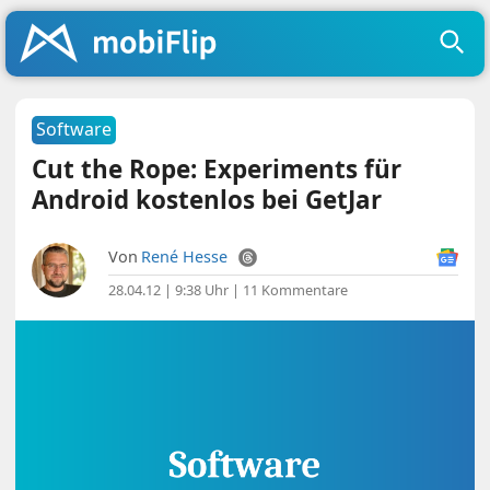
Software
Cut the Rope: Experiments für
Android kostenlos bei GetJar
Von
René Hesse
28.04.12 | 9:38 Uhr
|
11 Kommentare