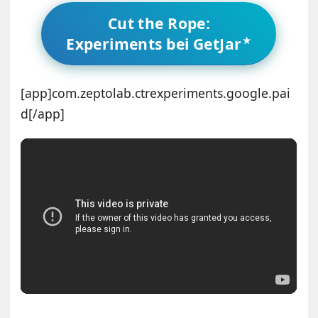
Cut the Rope:
Experiments bei GetJar
[app]com.zeptolab.ctrexperiments.google.pai
d[/app]