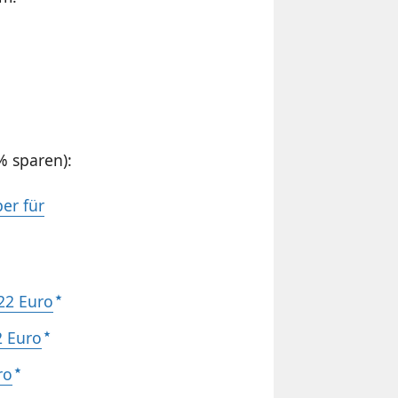
% sparen):
er für
,22 Euro
2 Euro
ro