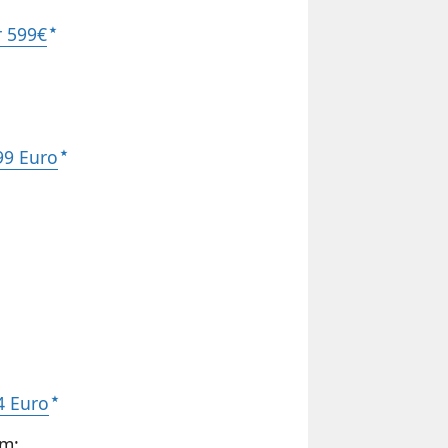
r 599€
99 Euro
4 Euro
em: