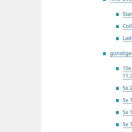
Star
Coll
Lad
günstige
10x
11,
5x 
5x 
5x 
5x 