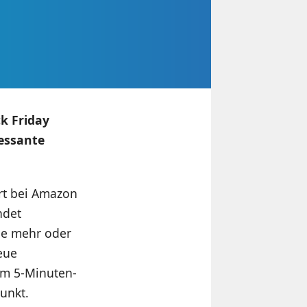
k Friday
ressante
rt bei Amazon
ndet
le mehr oder
eue
im 5-Minuten-
punkt.