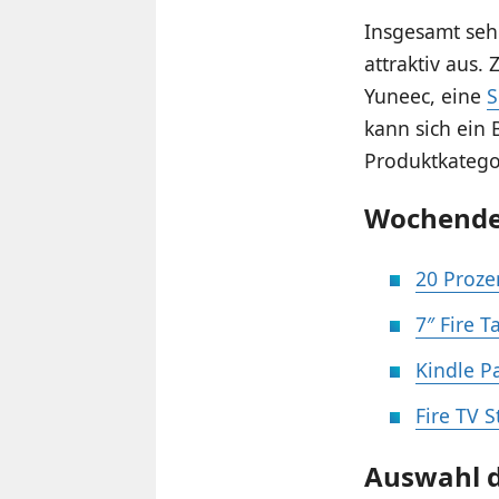
Insgesamt sehe
attraktiv aus
Yuneec, eine
S
kann sich ein 
Produktkatego
Wochendea
20 Proze
7″ Fire T
Kindle P
Fire TV S
Auswahl 