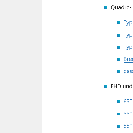
Quadro- 
Typ
Typ
Typ
Bre
pas
FHD und
65″
55″
55″