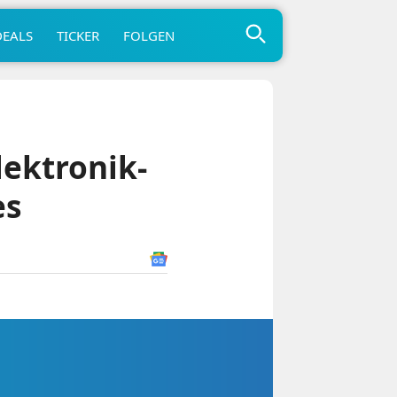
DEALS
TICKER
FOLGEN
ektronik-
es