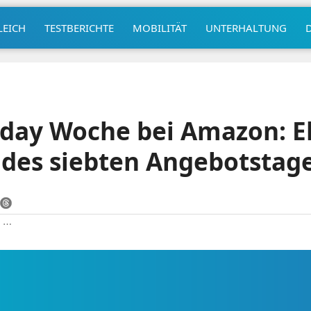
LEICH
TESTBERICHTE
MOBILITÄT
UNTERHALTUNG
day Woche bei Amazon: El
 des siebten Angebotstag
|
⋯