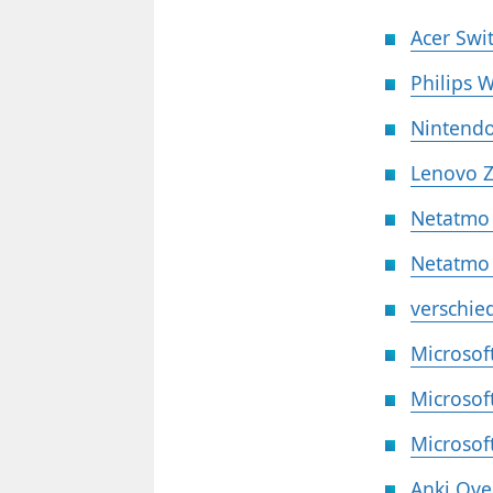
Acer Swi
Philips 
Nintendo
Lenovo Z
Netatmo 
Netatmo 
verschie
Microsof
Microsof
Microsof
Anki Over