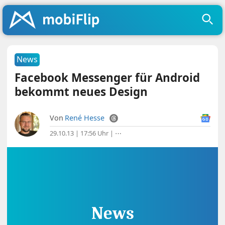
News
Facebook Messenger für Android
bekommt neues Design
Von
René Hesse
29.10.13 | 17:56 Uhr
|
⋯