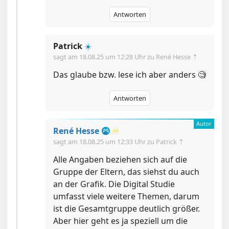
Antworten
Patrick
☀️
sagt am
18.08.25 um 12:28 Uhr
zu René Hesse ⇡
Das glaube bzw. lese ich aber anders 🧐
Antworten
René Hesse
♾️
sagt am
18.08.25 um 12:33 Uhr
zu Patrick ⇡
Alle Angaben beziehen sich auf die
Gruppe der Eltern, das siehst du auch
an der Grafik. Die Digital Studie
umfasst viele weitere Themen, darum
ist die Gesamtgruppe deutlich größer.
Aber hier geht es ja speziell um die