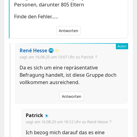
Personen, darunter 805 Eltern
Finde den Fehler…..
Antworten
René Hesse
♾️
sagt am
16.08.25 um 15:07 Uhr
zu Patrick ⇡
Da es sich um eine repräsentative
Befragung handelt, ist diese Gruppe doch
vollkommen ausreichend.
Antworten
Patrick
☀️
sagt am
16.08.25 um 16:12 Uhr
zu René Hesse ⇡
Ich bezog mich darauf das es eine