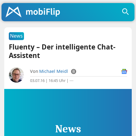
News
Fluenty – Der intelligente Chat-
Assistent
Von
Michael Meidl
03.07.16 | 16:45 Uhr
|
⋯