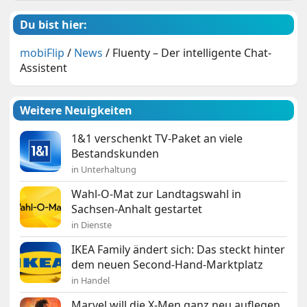
Du bist hier:
mobiFlip
/
News
/
Fluenty – Der intelligente Chat-
Assistent
Weitere Neuigkeiten
1&1 verschenkt TV-Paket an viele
Bestandskunden
in Unterhaltung
Wahl-O-Mat zur Landtagswahl in
Sachsen-Anhalt gestartet
in Dienste
IKEA Family ändert sich: Das steckt hinter
dem neuen Second-Hand-Marktplatz
in Handel
Marvel will die X-Men ganz neu auflegen