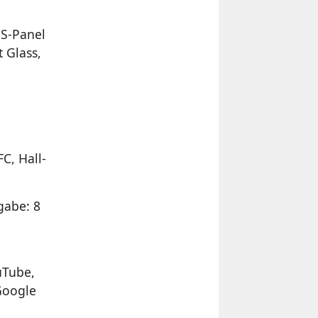
PS-Panel
 Glass,
C, Hall-
gabe: 8
uTube,
Google