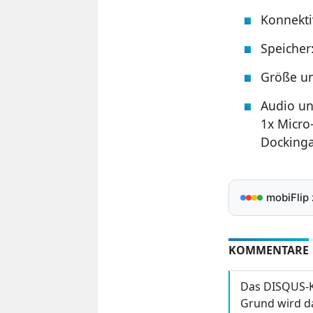
Konnektiv
Speicher
Größe un
Audio un
1x Micro-
Dockinga
mobiFlip
KOMMENTARE
Das DISQUS-K
Grund wird da