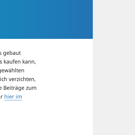
us gebaut
s kaufen kann,
sgewählten
ch verzichten,
e Beiträge zum
hr
hier im