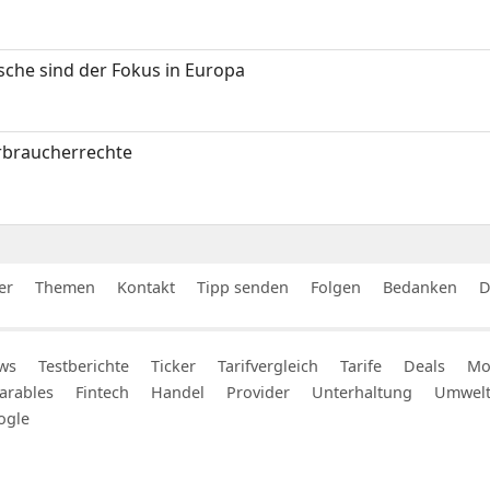
sche sind der Fokus in Europa
erbraucherrechte
er
Themen
Kontakt
Tipp senden
Folgen
Bedanken
D
ws
Testberichte
Ticker
Tarifvergleich
Tarife
Deals
Mob
arables
Fintech
Handel
Provider
Unterhaltung
Umwel
ogle