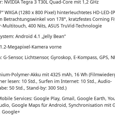
r: NVIDIA Tegra 3 T30L Quad-Core mit 1,2 GHz
 7″ WXGA (1280 x 800 Pixel) hinterleuchtetes HD-LED-I
m Betrachtungswinkel von 178°, kratzfestes Corning Fit
r-Multitouch, 400 Nits, ASUS TruVid-Technologie
ystem: Android 4.1 „Jelly Bean“
1.2-Megapixel-Kamera vorne
: G-Sensor, Lichtsensor, Gyroskop, E-Kompass, GPS, NF
thium-Polymer-Akku mit 4325 mAh, 16 Wh (Filmwieder
her lesen: 10 Std., Surfen im Internet: 10 Std., Audio-
be: 50 Std., Stand-by: 300 Std.)
obile Services: Google Play, Gmail, Google Earth, Yo
udio, Google Maps für Android, Synchronisation mit 
, Google+