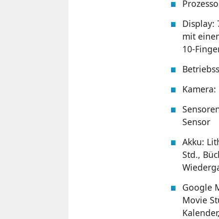
Prozesso
Display:
mit eine
10-Finge
Betriebss
Kamera: 
Sensoren
Sensor
Akku: Li
Std., Büc
Wiederga
Google M
Movie St
Kalender