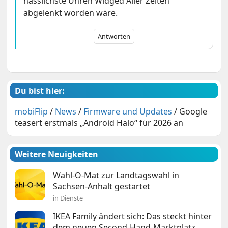
hässlichste Uhren Widged Aller Zeiten
abgelenkt worden wäre.
Antworten
Du bist hier:
mobiFlip
/
News
/
Firmware und Updates
/
Google
teasert erstmals „Android Halo“ für 2026 an
Weitere Neuigkeiten
Wahl-O-Mat zur Landtagswahl in
Sachsen-Anhalt gestartet
in Dienste
IKEA Family ändert sich: Das steckt hinter
dem neuen Second-Hand-Marktplatz