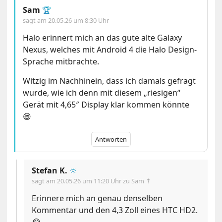
Sam
🏆
sagt am
20.05.26 um 8:30 Uhr
Halo erinnert mich an das gute alte Galaxy
Nexus, welches mit Android 4 die Halo Design-
Sprache mitbrachte.
Witzig im Nachhinein, dass ich damals gefragt
wurde, wie ich denn mit diesem „riesigen“
Gerät mit 4,65″ Display klar kommen könnte
😄
Antworten
Stefan K.
🔆
sagt am
20.05.26 um 11:20 Uhr
zu Sam ⇡
Erinnere mich an genau denselben
Kommentar und den 4,3 Zoll eines HTC HD2.