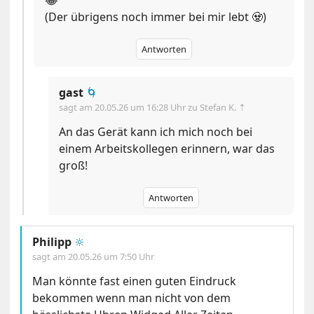
😂
(Der übrigens noch immer bei mir lebt 🧟)
Antworten
gast
🌀
sagt am
20.05.26 um 16:28 Uhr
zu Stefan K. ⇡
An das Gerät kann ich mich noch bei
einem Arbeitskollegen erinnern, war das
groß!
Antworten
Philipp
🔆
sagt am
20.05.26 um 7:50 Uhr
Man könnte fast einen guten Eindruck
bekommen wenn man nicht von dem