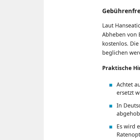
Gebührenfre
Laut Hanseatic
Abheben von B
kostenlos. Die
beglichen wer
Praktische Hi
Achtet a
ersetzt 
In Deuts
abgehob
Es wird 
Ratenopt