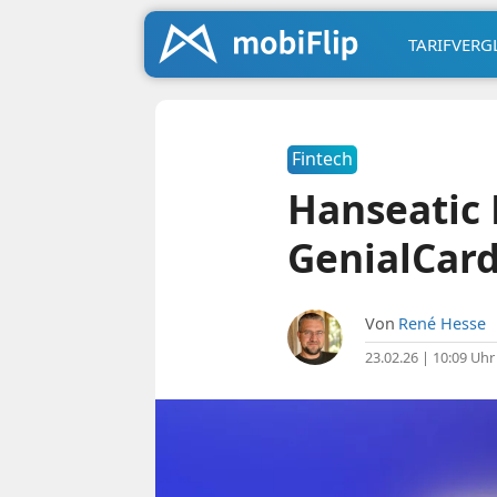
TARIFVERG
Fintech
Hanseatic 
GenialCard
Von
René Hesse
23.02.26 | 10:09 Uhr