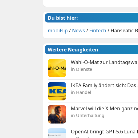
Du bist hier:
mobiFlip
/
News
/
Fintech
/
Hanseatic B
Weitere Neuigkeiten
Wahl-O-Mat zur Landtagswahl
in Dienste
IKEA Family ändert sich: Da
in Handel
Marvel will die X-Men ganz 
in Unterhaltung
OpenAI bringt GPT-5.6 Luna