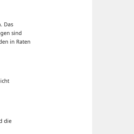
. Das
gen sind
lden in Raten
icht
d die