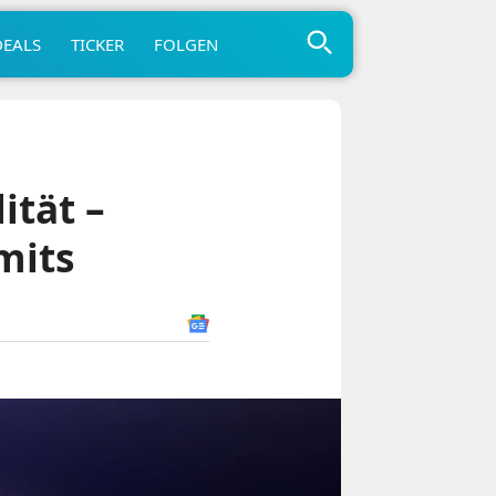
DEALS
TICKER
FOLGEN
ität –
mits