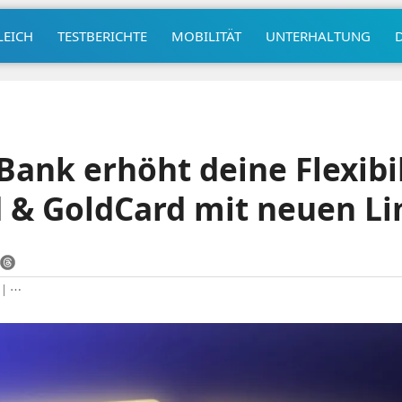
LEICH
TESTBERICHTE
MOBILITÄT
UNTERHALTUNG
Bank erhöht deine Flexibil
 & GoldCard mit neuen Li
|
⋯