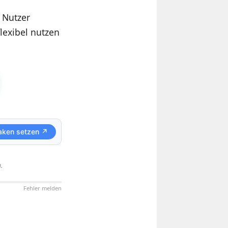
r Nutzer
flexibel nutzen
aken setzen ↗
.
Fehler melden