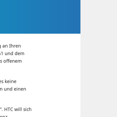
 an Ihren
 G1 und dem
es offenem
es keine
en und einen
. HTC will sich
renz