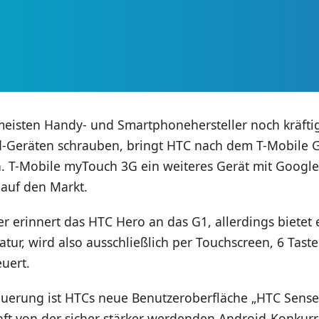
eisten Handy- und Smartphonehersteller noch kräftig
d-Geräten schrauben, bringt HTC nach dem T-Mobile
. T-Mobile myTouch 3G ein weiteres Gerät mit Googl
 auf den Markt.
 erinnert das HTC Hero an das G1, allerdings bietet 
tur, wird also ausschließlich per Touchscreen, 6 Tast
euert.
euerung ist HTCs neue Benutzeroberfläche „HTC Sense“
nft von der sicher stärker werdenden Android-Konkur