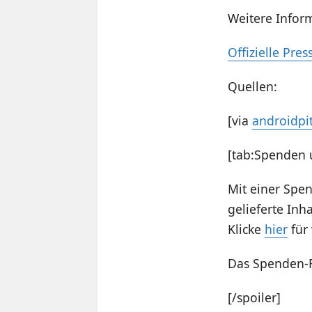
Weitere Infor
Offizielle Pr
Quellen:
[via
androidpi
[tab:Spenden 
Mit einer Spen
gelieferte Inha
Klicke
hier
für 
Das Spenden-F
[/spoiler]