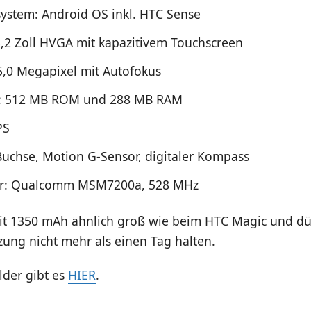
system: Android OS inkl. HTC Sense
3,2 Zoll HVGA mit kapazitivem Touchscreen
,0 Megapixel mit Autofokus
r: 512 MB ROM und 288 MB RAM
PS
uchse, Motion G-Sensor, digitaler Kompass
or: Qualcomm MSM7200a, 528 MHz
mit 1350 mAh ähnlich groß wie beim HTC Magic und dür
zung nicht mehr als einen Tag halten.
lder gibt es
HIER
.