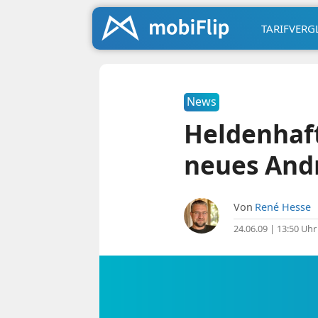
TARIFVERG
News
Heldenhafte
neues And
Von
René Hesse
24.06.09 | 13:50 Uhr