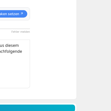
aken setzen ↗
Fehler melden
us diesem
nachfolgende