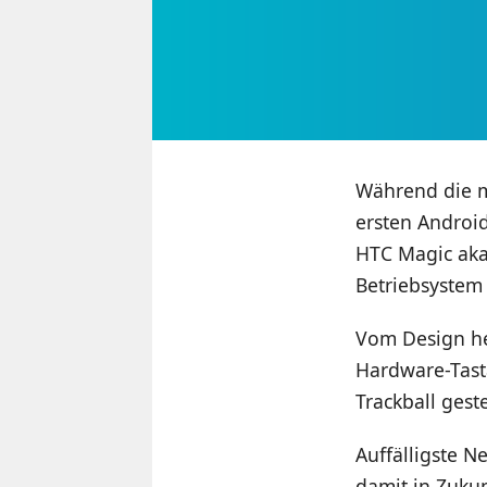
Während die m
ersten Androi
HTC Magic aka
Betriebsystem
Vom Design her
Hardware-Tasta
Trackball gest
Auffälligste N
damit in Zuku