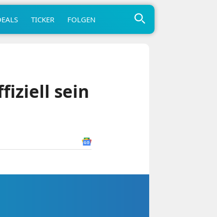
DEALS
TICKER
FOLGEN
iziell sein