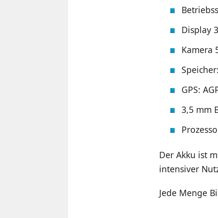
Betriebs
Display 
Kamera 5
Speiche
GPS: AG
3,5 mm B
Prozess
Der Akku ist 
intensiver Nut
Jede Menge Bi