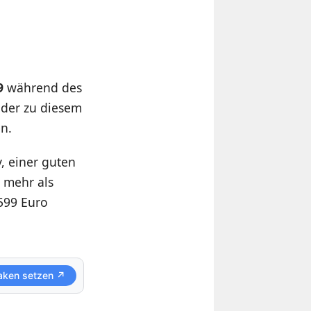
9
während des
 der zu diesem
n.
, einer guten
 mehr als
 599 Euro
aken setzen ↗