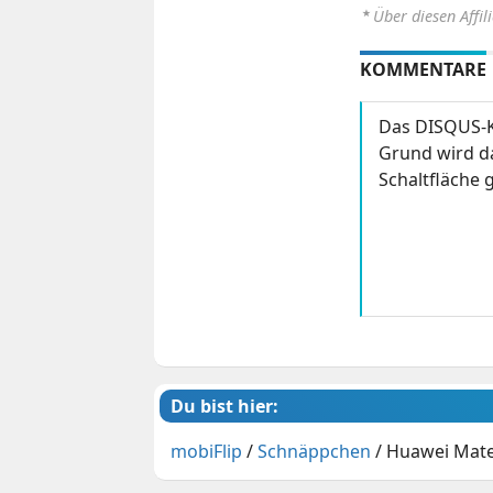
⋆
Über diesen Affil
KOMMENTARE
Das DISQUS-K
Grund wird da
Schaltfläche g
Du bist hier:
mobiFlip
/
Schnäppchen
/
Huawei Mate 