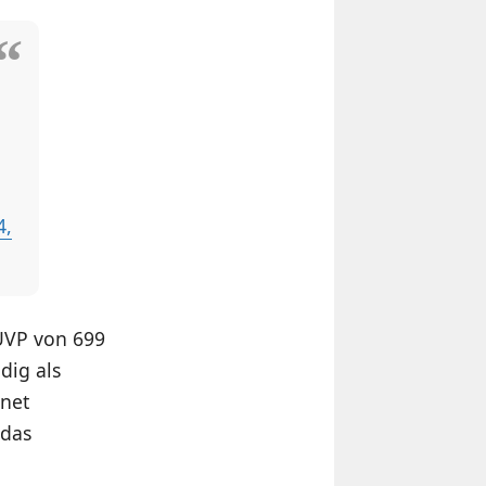
4,
UVP von 699
dig als
rnet
 das