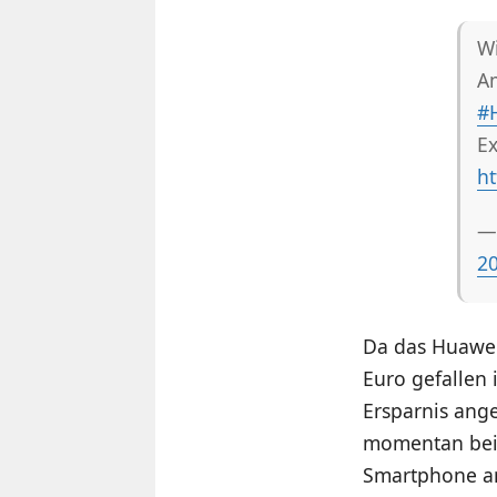
Wi
Am
#
Ex
ht
—
2
Da das Huawei
Euro gefallen 
Ersparnis ange
momentan bei 
Smartphone am