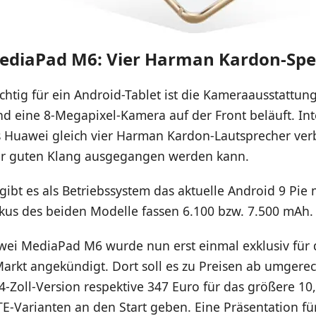
ediaPad M6: Vier Harman Kardon-Sp
chtig für ein Android-Tablet ist die Kameraausstattung
nd eine 8-Megapixel-Kamera auf der Front beläuft. Int
s Huawei gleich vier Harman Kardon-Lautsprecher ver
r guten Klang ausgegangen werden kann.
 gibt es als Betriebssystem das aktuelle Android 9 Pi
kkus des beiden Modelle fassen 6.100 bzw. 7.500 mAh.
ei MediaPad M6 wurde nun erst einmal exklusiv für
arkt angekündigt. Dort soll es zu Preisen ab umgerec
,4-Zoll-Version respektive 347 Euro für das größere 10
TE-Varianten an den Start geben. Eine Präsentation fü