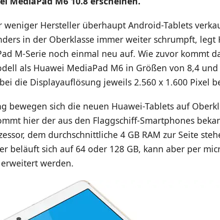
ei MediaPad M6 10.8 erscheinen.
weniger Hersteller überhaupt Android-Tablets verka
ders in der Oberklasse immer weiter schrumpft, legt
ad M-Serie noch einmal neu auf. Wie zuvor kommt d
dell als Huawei MediaPad M6 in Größen von 8,4 und 1
ei die Displayauflösung jeweils 2.560 x 1.600 Pixel be
ung bewegen sich die neuen Huawei-Tablets auf Oberkl
ommt hier der aus den Flaggschiff-Smartphones bekan
essor, dem durchschnittliche 4 GB RAM zur Seite steh
er beläuft sich auf 64 oder 128 GB, kann aber per mi
 erweitert werden.