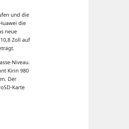
ufen und die
 Huawei die
as neue
0,8 Zoll auf
trägt.
asse-Niveau.
nt Kirin 980
en. Der
croSD-Karte