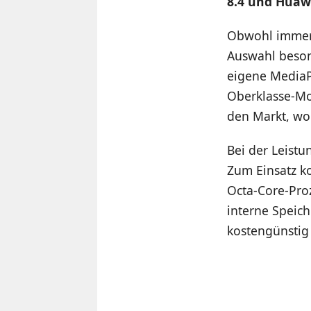
8.4 und Huaw
Obwohl immer 
Auswahl beson
eigene MediaP
Oberklasse-Mo
den Markt, wob
Bei der Leist
Zum Einsatz k
Octa-Core-Proz
interne Speich
kostengünstig