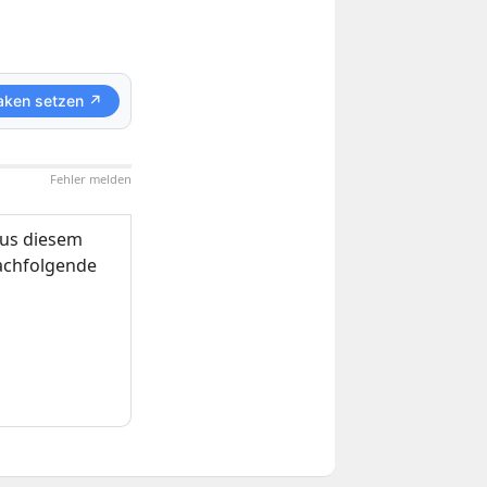
aken setzen ↗
Fehler melden
us diesem
nachfolgende