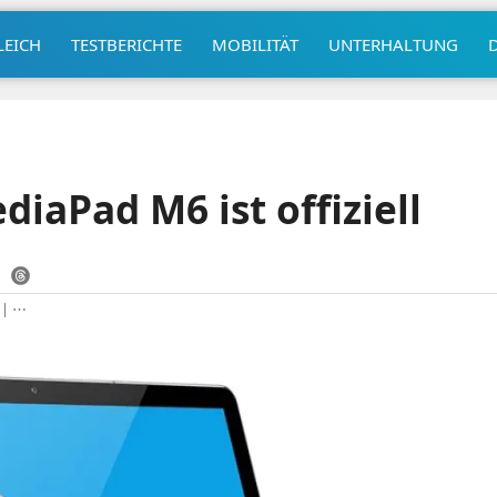
LEICH
TESTBERICHTE
MOBILITÄT
UNTERHALTUNG
iaPad M6 ist offiziell
|
⋯