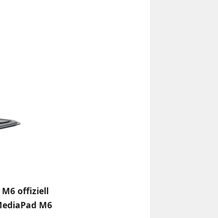
6 offiziell
 MediaPad M6