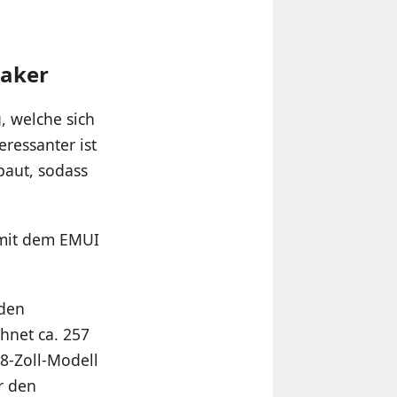
eaker
, welche sich
eressanter ist
baut, sodass
e mit dem EMUI
 den
hnet ca. 257
,8-Zoll-Modell
r den