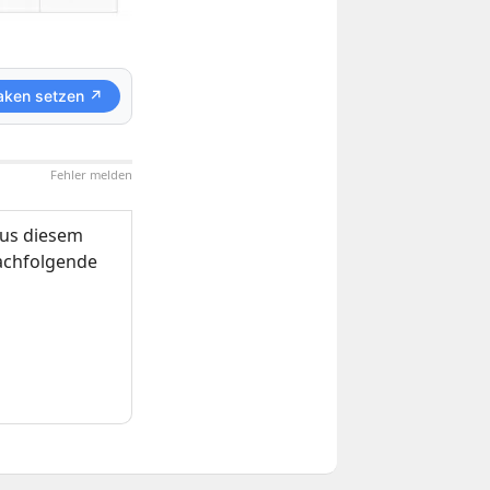
aken setzen ↗
Fehler melden
us diesem
nachfolgende