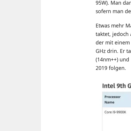
95W). Man darf
sofern man de
Etwas mehr Mai
taktet, jedoch
der mit einem 
GHz drin. Er t
(14nm++) und d
2019 folgen.