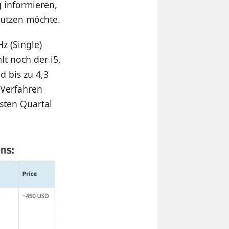
 informieren,
nutzen möchte.
z (Single)
lt noch der i5,
d bis zu 4,3
-Verfahren
rsten Quartal