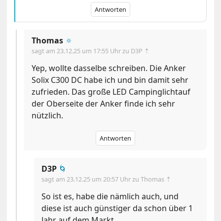
Antworten
Thomas
🔅
sagt am
23.12.25 um 17:55 Uhr
zu D3P ⇡
Yep, wollte dasselbe schreiben. Die Anker
Solix C300 DC habe ich und bin damit sehr
zufrieden. Das große LED Campinglichtauf
der Oberseite der Anker finde ich sehr
nützlich.
Antworten
D3P
🌀
sagt am
23.12.25 um 20:57 Uhr
zu Thomas ⇡
So ist es, habe die nämlich auch, und
diese ist auch günstiger da schon über 1
Jahr auf dem Markt