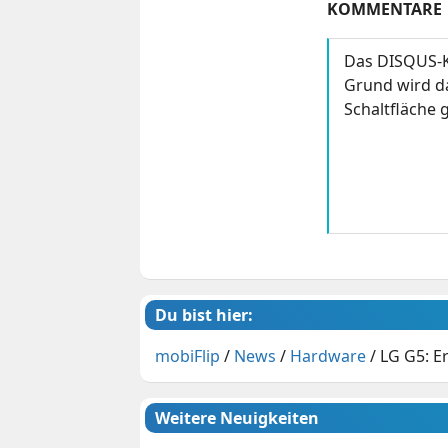
KOMMENTARE
Das DISQUS-K
Grund wird da
Schaltfläche g
Du bist hier:
mobiFlip
/
News
/
Hardware
/
LG G5: E
Weitere Neuigkeiten