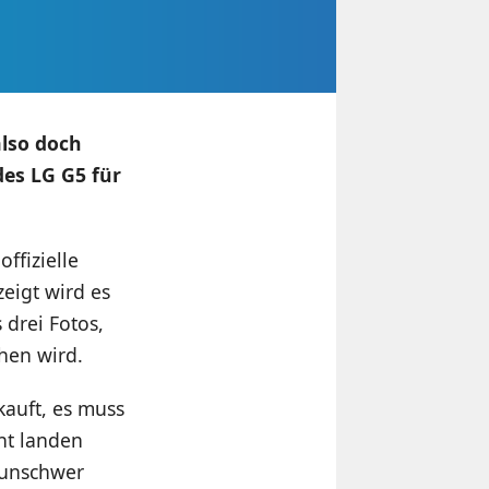
also doch
des LG G5 für
ffizielle
eigt wird es
 drei Fotos,
hen wird.
kauft, es muss
ht landen
n unschwer