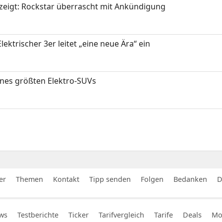
zeigt: Rockstar überrascht mit Ankündigung
ektrischer 3er leitet „eine neue Ära“ ein
ines größten Elektro-SUVs
er
Themen
Kontakt
Tipp senden
Folgen
Bedanken
D
ws
Testberichte
Ticker
Tarifvergleich
Tarife
Deals
Mob