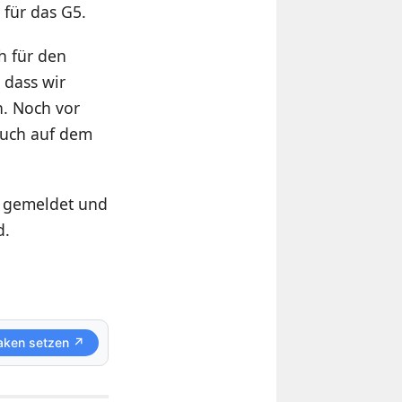
 für das G5.
h für den
 dass wir
. Noch vor
euch auf dem
t gemeldet und
d.
aken setzen ↗