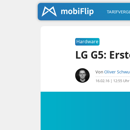
TARIFVERG
Hardware
LG G5: Ers
Von
Oliver Schw
16.02.16 | 12:55 Uhr