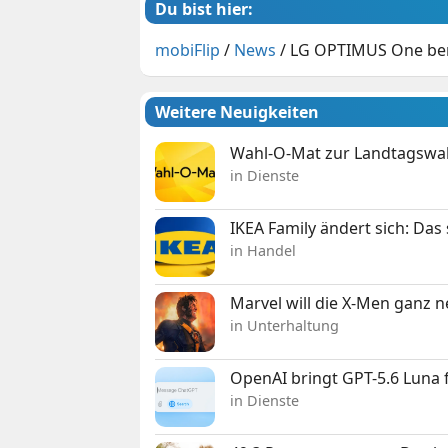
Du bist hier:
mobiFlip
/
News
/
LG OPTIMUS One bere
Weitere Neuigkeiten
Wahl-O-Mat zur Landtagswahl
in Dienste
IKEA Family ändert sich: Da
in Handel
Marvel will die X-Men ganz 
in Unterhaltung
OpenAI bringt GPT-5.6 Luna
in Dienste