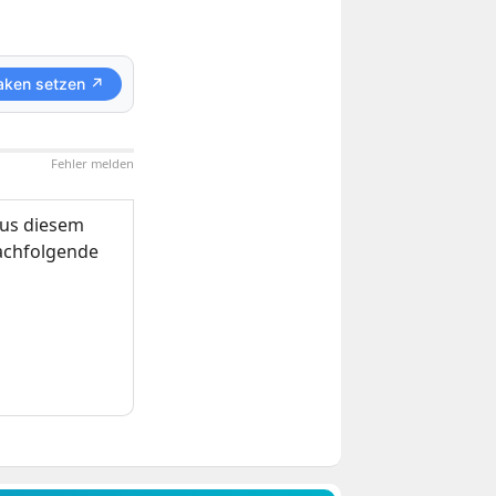
aken setzen ↗
Fehler melden
us diesem
nachfolgende