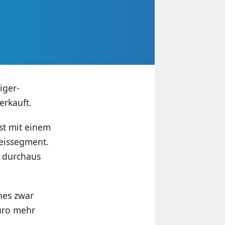
iger-
erkauft.
st mit einem
reissegment.
l durchaus
hes zwar
Euro mehr