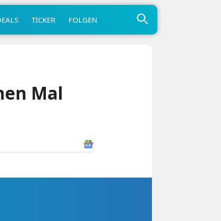
DEALS
TICKER
FOLGEN
nen Mal