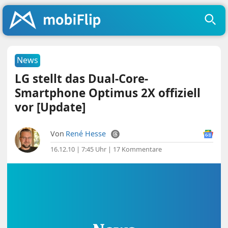
News
LG stellt das Dual-Core-
Smartphone Optimus 2X offiziell
vor [Update]
Von
René Hesse
16.12.10 | 7:45 Uhr
|
17 Kommentare