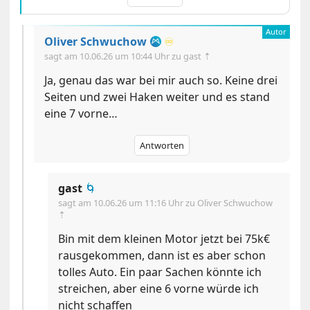
Oliver Schwuchow
♾️
sagt am
10.06.26 um 10:44 Uhr
zu gast ⇡
Ja, genau das war bei mir auch so. Keine drei
Seiten und zwei Haken weiter und es stand
eine 7 vorne…
Antworten
gast
🌀
sagt am
10.06.26 um 11:16 Uhr
zu Oliver Schwuchow
⇡
Bin mit dem kleinen Motor jetzt bei 75k€
rausgekommen, dann ist es aber schon
tolles Auto. Ein paar Sachen könnte ich
streichen, aber eine 6 vorne würde ich
nicht schaffen