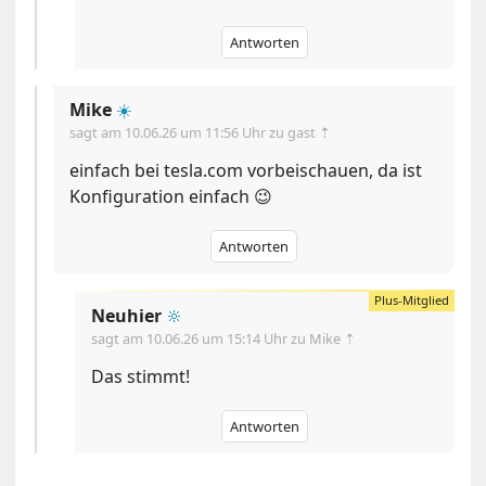
Antworten
Mike
☀️
sagt am
10.06.26 um 11:56 Uhr
zu gast ⇡
einfach bei tesla.com vorbeischauen, da ist
Konfiguration einfach 😉
Antworten
Neuhier
🔆
sagt am
10.06.26 um 15:14 Uhr
zu Mike ⇡
Das stimmt!
Antworten