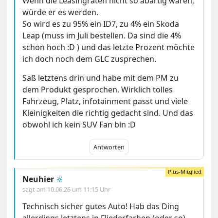
Wenn die Leasingraten nicht so abartig wären,
würde er es werden.
So wird es zu 95% ein ID7, zu 4% ein Skoda
Leap (muss im Juli bestellen. Da sind die 4%
schon hoch :D ) und das letzte Prozent möchte
ich doch noch dem GLC zusprechen.
Saß letztens drin und habe mit dem PM zu
dem Produkt gesprochen. Wirklich tolles
Fahrzeug, Platz, infotainment passt und viele
Kleinigkeiten die richtig gedacht sind. Und das
obwohl ich kein SUV Fan bin :D
Antworten
Neuhier
🔆
sagt am
10.06.26 um 11:15 Uhr
Technisch sicher gutes Auto! Hab das Ding