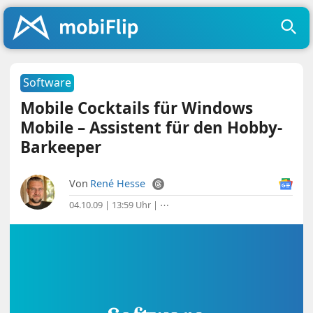
Software
Mobile Cocktails für Windows
Mobile – Assistent für den Hobby-
Barkeeper
Von
René Hesse
04.10.09 | 13:59 Uhr
|
⋯