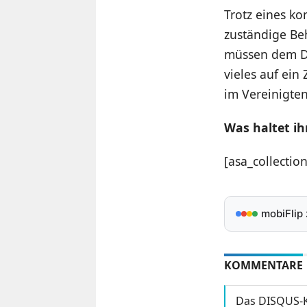
Trotz eines ko
zuständige Be
müssen dem De
vieles auf ei
im Vereinigte
Was haltet i
[asa_collecti
mobiFlip
KOMMENTARE
Das DISQUS-K