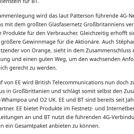
lenstein für BT.
ammenlegung wird das laut Patterson führende 4G-N
ns mit dem größten Glasfasernetz Großbritanniens ver
e Produkte für den Verbraucher. Gleichzeitig erhofft s
h größere Gewinnmage für die Aktionäre. Auch Stépha
itzender von Orange, sieht in dem Zusammenschluss 
klung und einen guten Weg, um den wachsenden Anf
ich gerecht zu werden.
f von EE wird British Telecommunications nun doch 
s in Großbrittanien und schlägt somit selbst den Z
-Whampoa und O2 UK. EE und BT sind bereits seit Ja
tner. EE bietet Produkte im Festnetz- und Internetbe
Leitungen an und BT nutzt die führenden 4G-Verbind
 ein Gesamtpaket anbieten zu können.