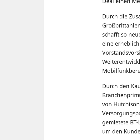
Deal einen Mei
Durch die Zus
Großbrittanie
schafft so neu
eine erheblic
Vorstandsvors
Weiterentwic
Mobilfunkbere
Durch den Kau
Branchenprimu
von Hutchison
Versorgungspar
gemietete BT-
um den Kunden