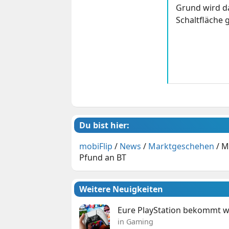
Grund wird da
Schaltfläche g
Du bist hier:
mobiFlip
/
News
/
Marktgeschehen
/
M
Pfund an BT
Weitere Neuigkeiten
Eure PlayStation bekommt 
in Gaming