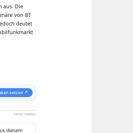
h aus. Die
onäre von BT
Jedoch deutet
obilfunkmarkt
aken setzen ↗
Fehler melden
us diesem