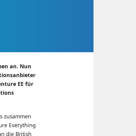
men an. Nun
tionsanbieter
nture EE für
ations
das zusammen
ure Everything
n die British