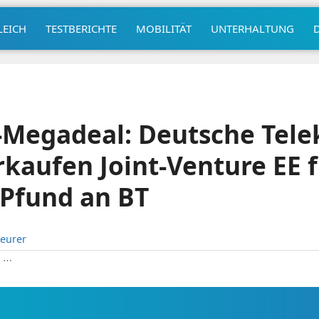
LEICH
TESTBERICHTE
MOBILITÄT
UNTERHALTUNG
-Megadeal: Deutsche Tel
kaufen Joint-Venture EE f
 Pfund an BT
eurer
|
⋯