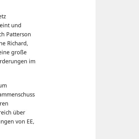
etz
eint und
ich Patterson
ne Richard,
eine große
orderungen im
zum
usammenschuss
hren
reich über
ungen von EE,