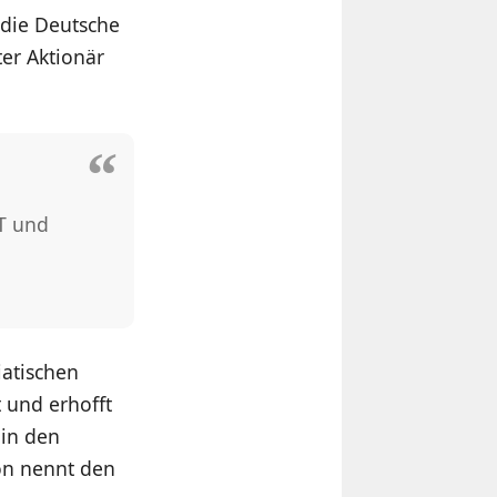
 die Deutsche
er Aktionär
BT und
atischen
 und erhofft
 in den
son nennt den