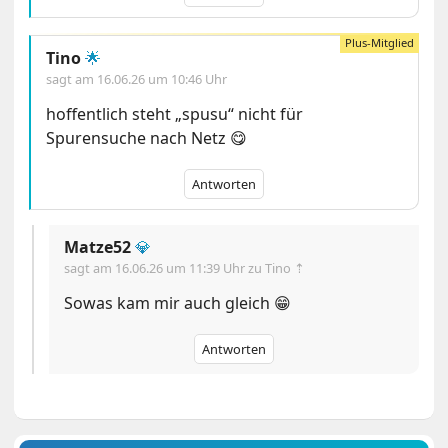
Tino
🌟
sagt am
16.06.26 um 10:46 Uhr
hoffentlich steht „spusu“ nicht für
Spurensuche nach Netz 😋
Antworten
Matze52
💎
sagt am
16.06.26 um 11:39 Uhr
zu Tino ⇡
Sowas kam mir auch gleich 😁
Antworten