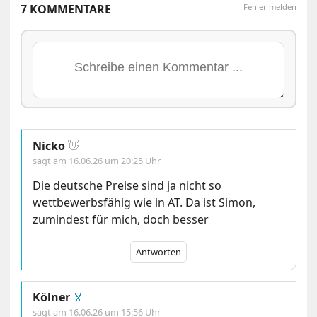
7 KOMMENTARE
Fehler melden
Nicko
👋
sagt am
16.06.26 um 20:25 Uhr
Die deutsche Preise sind ja nicht so
wettbewerbsfähig wie in AT. Da ist Simon,
zumindest für mich, doch besser
Antworten
Kölner
🏅
sagt am
16.06.26 um 15:56 Uhr