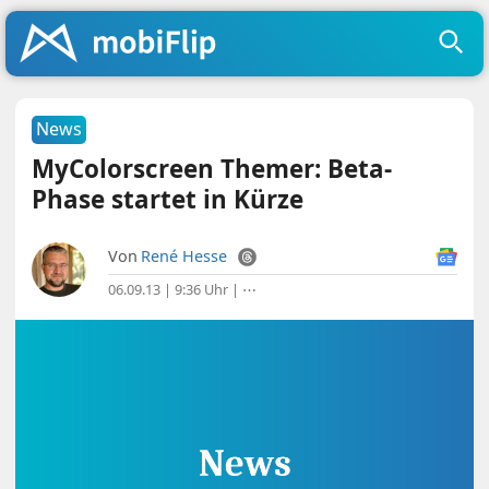
News
MyColorscreen Themer: Beta-
Phase startet in Kürze
Von
René Hesse
06.09.13 | 9:36 Uhr
|
⋯