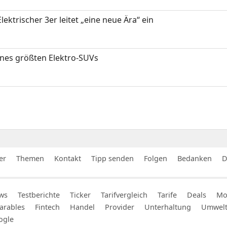
ektrischer 3er leitet „eine neue Ära“ ein
ines größten Elektro-SUVs
er
Themen
Kontakt
Tipp senden
Folgen
Bedanken
D
ws
Testberichte
Ticker
Tarifvergleich
Tarife
Deals
Mob
arables
Fintech
Handel
Provider
Unterhaltung
Umwel
ogle