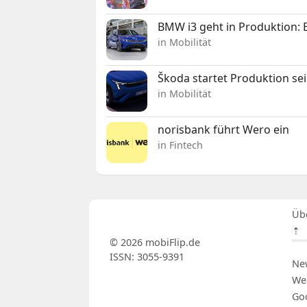
BMW i3 geht in Produktion: El
in Mobilität
Škoda startet Produktion se
in Mobilität
norisbank führt Wero ein
in Fintech
Üb
⇡
© 2026 mobiFlip.de
ISSN: 3055-9391
Ne
We
Go