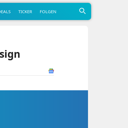
DEALS
TICKER
FOLGEN
sign