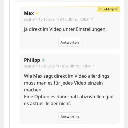
Max
♾️
sagt am
15.10.25 um 9:15 Uhr
zu Robin ⇡
Ja direkt im Video unter Einstellungen.
Antworten
Philipp
🔆
sagt am
15.10.25 um 10:02 Uhr
zu Robin ⇡
Wie Max sagt direkt im Video allerdings
muss man es für jedes Video einzeln
machen.
Eine Option es dauerhaft abzustellen gibt
es aktuell leider nicht.
Antworten