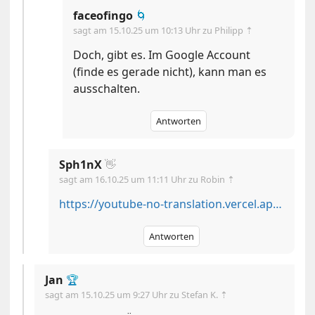
faceofingo
🌀
sagt am
15.10.25 um 10:13 Uhr
zu Philipp ⇡
Doch, gibt es. Im Google Account
(finde es gerade nicht), kann man es
ausschalten.
Antworten
Sph1nX
👋
sagt am
16.10.25 um 11:11 Uhr
zu Robin ⇡
https://youtube-no-translation.vercel.app/
Antworten
Jan
🏆
sagt am
15.10.25 um 9:27 Uhr
zu Stefan K. ⇡