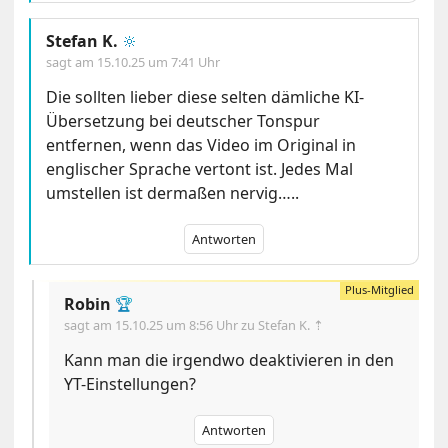
Stefan K.
🔆
sagt am
15.10.25 um 7:41 Uhr
Die sollten lieber diese selten dämliche KI-
Übersetzung bei deutscher Tonspur
entfernen, wenn das Video im Original in
englischer Sprache vertont ist. Jedes Mal
umstellen ist dermaßen nervig…..
Antworten
Robin
🏆
sagt am
15.10.25 um 8:56 Uhr
zu Stefan K. ⇡
Kann man die irgendwo deaktivieren in den
YT-Einstellungen?
Antworten