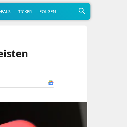
DEALS
TICKER
FOLGEN
eisten