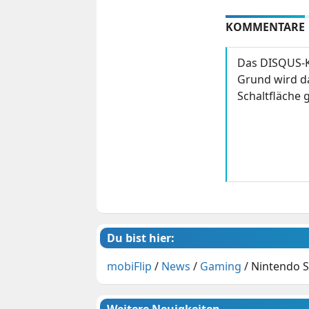
KOMMENTARE
Das DISQUS-K
Grund wird da
Schaltfläche g
Du bist hier:
mobiFlip
/
News
/
Gaming
/
Nintendo S