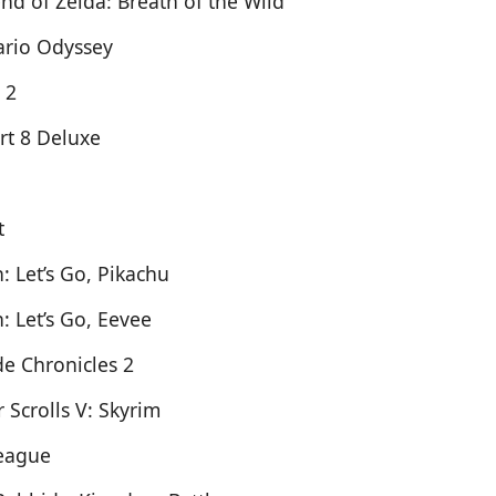
nd of Zelda: Breath of the Wild
rio Odyssey
 2
rt 8 Deluxe
t
 Let’s Go, Pikachu
 Let’s Go, Eevee
e Chronicles 2
 Scrolls V: Skyrim
eague