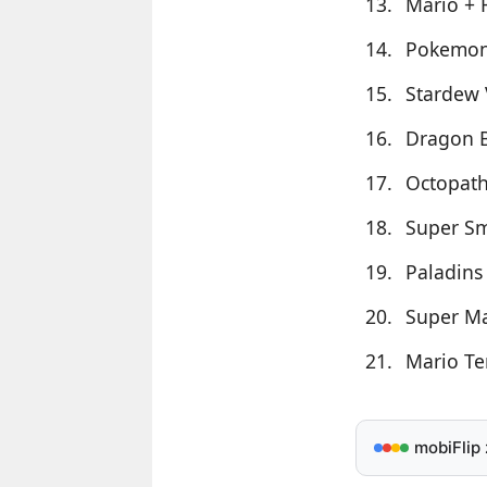
Mario + 
Pokemon
Stardew 
Dragon B
Octopath
Super Sm
Paladins
Super Ma
Mario Te
mobiFlip