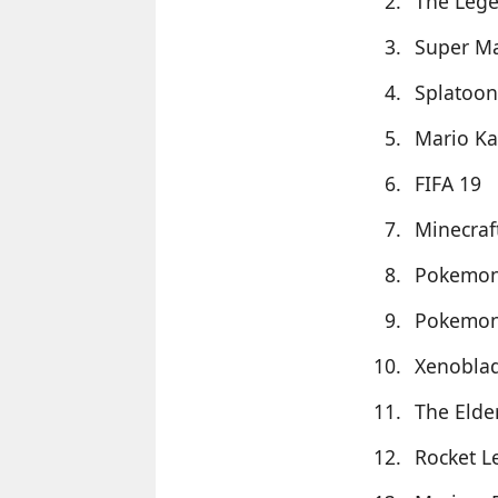
The Lege
Super Ma
Splatoon
Mario Ka
FIFA 19
Minecraf
Pokemon:
Pokemon:
Xenoblad
The Elder
Rocket L