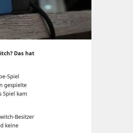
itch? Das hat
pe-Spiel
n gespielte
s Spiel kam
witch-Besitzer
nd keine