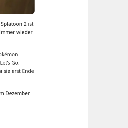
Splatoon 2 ist
n immer wieder
 Pokémon
Let’s Go,
a sie erst Ende
e im Dezember