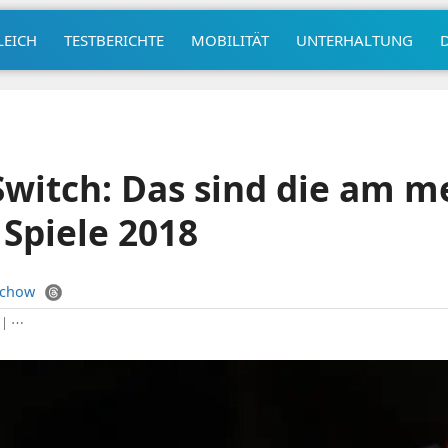
LEICH
TESTBERICHTE
MOBILITÄT
UNTERHALTUNG
witch: Das sind die am m
 Spiele 2018
uchow
|
⋯