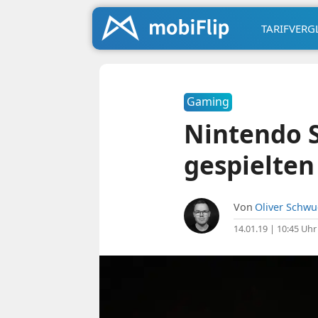
TARIFVERG
Gaming
Nintendo S
gespielten
Von
Oliver Schw
14.01.19 | 10:45 Uhr