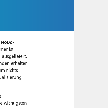
e
NoDo-
mer ist
 ausgeliefert,
unden erhalten
um nichts
ualisierung
e
ie wichtigsten