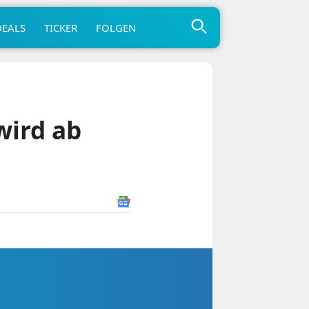
DEALS
TICKER
FOLGEN
wird ab