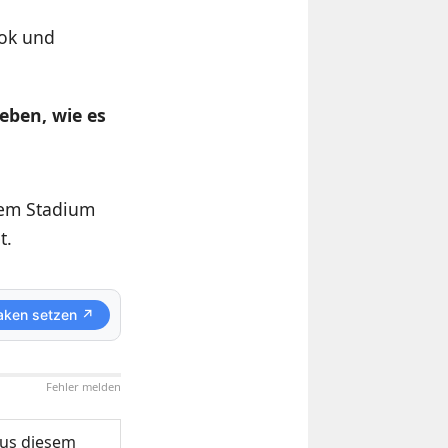
ok und
eben, wie es
chem Stadium
t.
aken setzen ↗
Fehler melden
us diesem