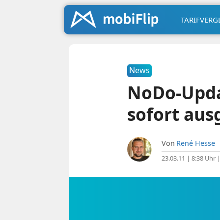
TARIFVERG
News
NoDo-Upda
sofort aus
Von
René Hesse
23.03.11 | 8:38 Uhr