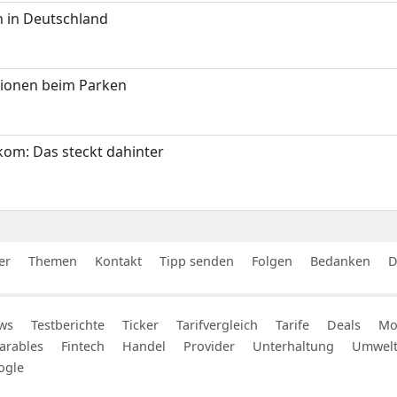
 in Deutschland
tionen beim Parken
om: Das steckt dahinter
er
Themen
Kontakt
Tipp senden
Folgen
Bedanken
D
ws
Testberichte
Ticker
Tarifvergleich
Tarife
Deals
Mob
arables
Fintech
Handel
Provider
Unterhaltung
Umwel
ogle