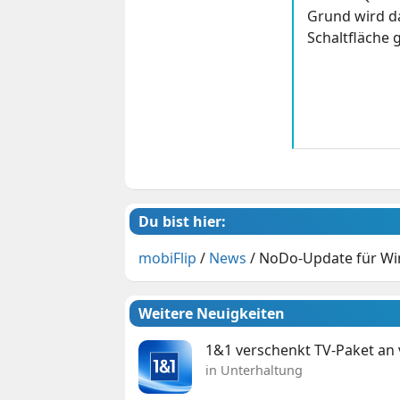
Grund wird da
Schaltfläche g
Du bist hier:
mobiFlip
/
News
/
NoDo-Update für Win
Weitere Neuigkeiten
1&1 verschenkt TV-Paket an
in Unterhaltung