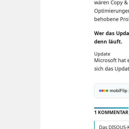
wären Copy & P
Optimierunge
behobene Pro
Wer das Updat
denn läuft.
Update
Microsoft hat 
sich das Updat
mobiFlip
1 KOMMENTAR
Das DISQUS-K