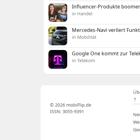
Influencer-Produkte boomen
in Handel
Mercedes-Navi verliert Funk
in Mobilität
Google One kommt zur Telek
in Telekom
Üb
⇡
© 2026 mobiFlip.de
ISSN: 3055-9391
Ne
We
Go