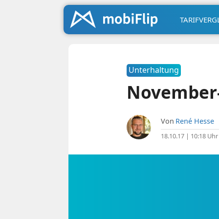
TARIFVERG
Unterhaltung
November-
Von
René Hesse
18.10.17 | 10:18 Uhr