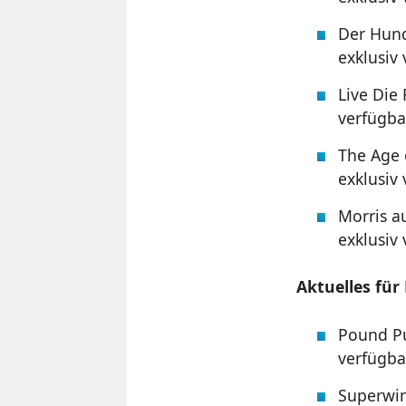
Der Hund
exklusiv
Live Die
verfügba
The Age
exklusiv
Morris a
exklusiv
Aktuelles für
Pound Pu
verfügba
Superwin