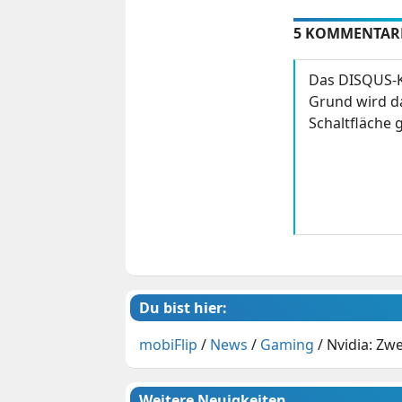
5 KOMMENTAR
Das DISQUS-K
Grund wird da
Schaltfläche g
Du bist hier:
mobiFlip
/
News
/
Gaming
/
Nvidia: Zw
Weitere Neuigkeiten