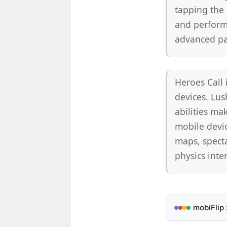
tapping the 
and perform
advanced par
Heroes Call 
devices. Lus
abilities ma
mobile devic
maps, spect
physics inte
mobiFlip