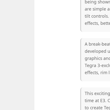
being shown
are simple a
tilt control
effects, bet
A break-beat
developed u
graphics and
Tegra 3-excl
effects, rim
This excitin
time at E3.
to create T