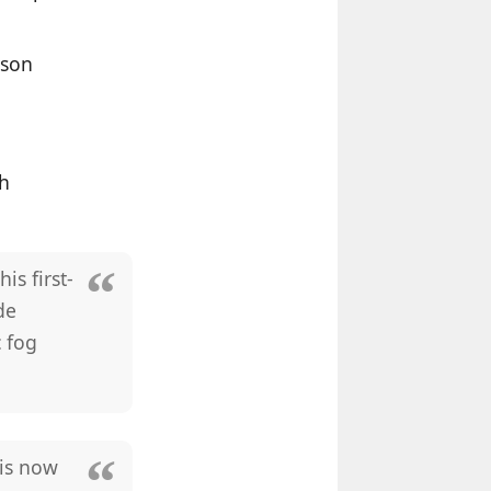
rson
th
is first-
de
c fog
 is now