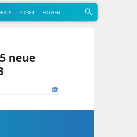
DEALS
TICKER
FOLGEN
 5 neue
3