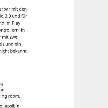
erbar mit den
id 3.0 und für
nd im Play
ntrollern, in
 mit zwei
eis und ein
nicht bekannt
ng
and
ving room.
ollapsible