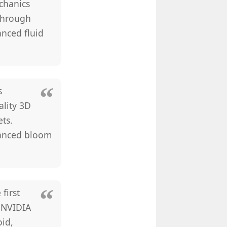
chanics
 through
anced fluid
s
lity 3D
ts.
dvanced bloom
first
 NVIDIA
id,