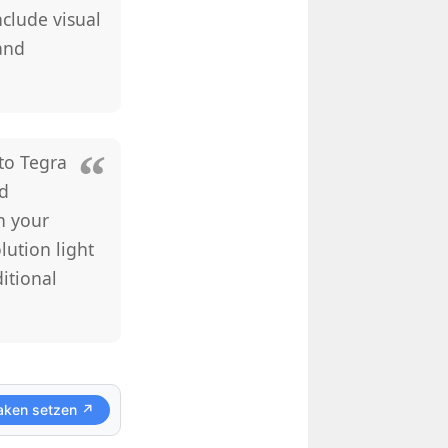
clude visual
and
to Tegra
ed
n your
lution light
itional
aken setzen ↗