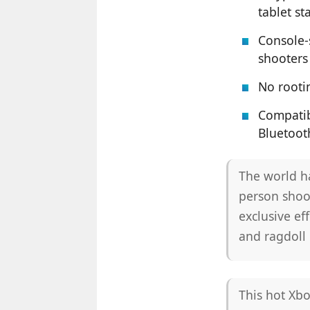
tablet s
Console-s
shooters
No rootin
Compatib
Bluetoot
The world ha
person shoot
exclusive ef
and ragdoll 
This hot Xb