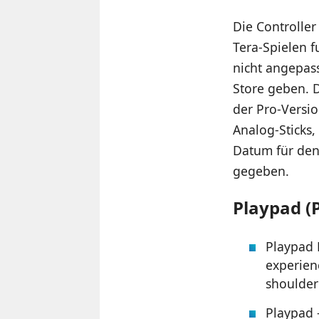
Die Controlle
Tera-Spielen f
nicht angepas
Store geben. D
der Pro-Versi
Analog-Sticks,
Datum für den
gegeben.
Playpad (
Playpad 
experien
shoulder
Playpad –