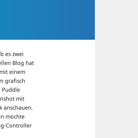
ab es zwei
llen Blog hat
 mit einem
m grafisch
, Puddle
nshot mit
ak anschauen.
en möchte
g-Controller