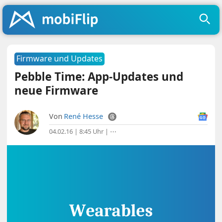
Firmware und Updates
Pebble Time: App-Updates und
neue Firmware
Von
René Hesse
04.02.16 | 8:45 Uhr
|
⋯