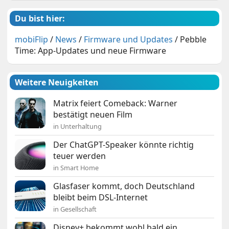
Du bist hier:
mobiFlip
/
News
/
Firmware und Updates
/
Pebble
Time: App-Updates und neue Firmware
Weitere Neuigkeiten
Matrix feiert Comeback: Warner
bestätigt neuen Film
in Unterhaltung
Der ChatGPT-Speaker könnte richtig
teuer werden
in Smart Home
Glasfaser kommt, doch Deutschland
bleibt beim DSL-Internet
in Gesellschaft
Disney+ bekommt wohl bald ein