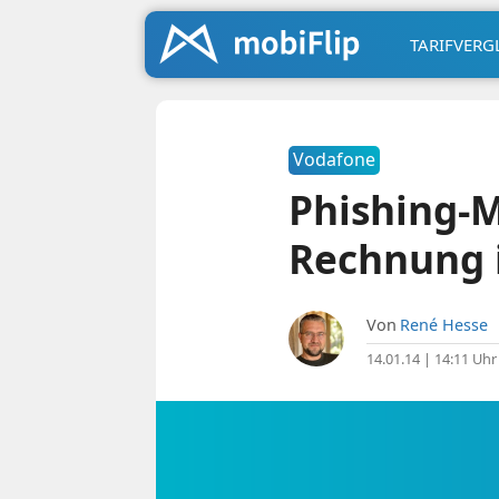
TARIFVERG
Vodafone
Phishing-M
Rechnung 
Von
René Hesse
14.01.14 | 14:11 Uhr