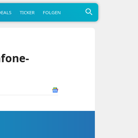
DEALS
TICKER
FOLGEN
afone-