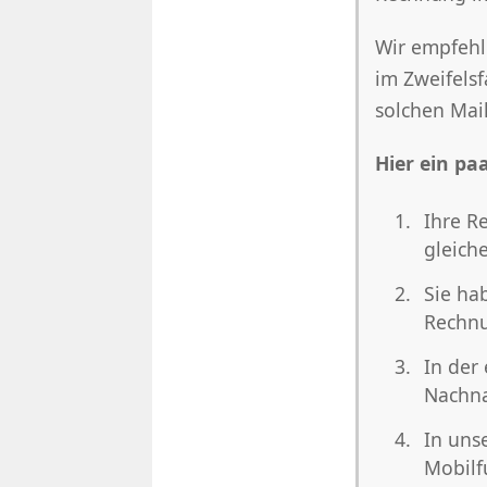
Wir empfehl
im Zweifels
solchen Mail
Hier ein pa
Ihre R
gleich
Sie ha
Rechnu
In der
Nachn
In uns
Mobilf