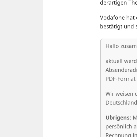
derartigen Th
Vodafone hat 
bestätigt und 
Hallo zusa
aktuell werd
Absenderadr
PDF-Format 
Wir weisen d
Deutschland
Übrigens
: 
persönlich 
Rechnung im