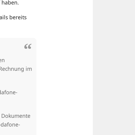
f haben.
ils bereits
en
-Rechnung im
dafone-
se Dokumente
odafone-