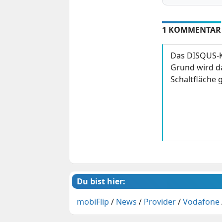
1 KOMMENTAR
Das DISQUS-K
Grund wird da
Schaltfläche g
Du bist hier:
mobiFlip
/
News
/
Provider
/
Vodafone