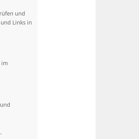
prüfen und
und Links in
 im
 und
-