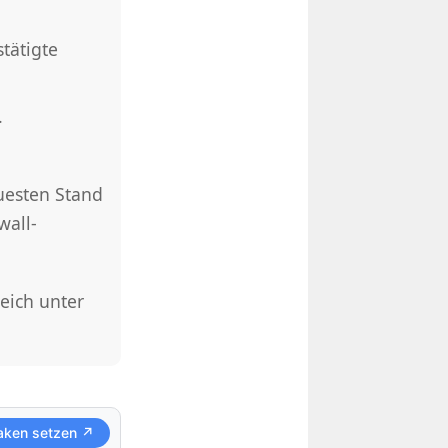
tätigte
.
uesten Stand
wall-
eich unter
aken setzen ↗