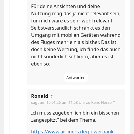
Für deine Ansichten und deine
Nutzung mag das ja nicht relevant sein,
für mich wäre es sehr wohl relevant.
Selbstverständlich schränkt es den
Umgang mit mobilen Geräten während
des Fluges mehr ein als bisher. Das ist
doch keine Wertung, ich finde das auch
nicht sonderlich schlimm, aber es ist
eben so.
Antworten
Ronald
🔅
sagt am
15.01.26 um 11:58 Uhr
zu René Hesse ⇡
Ich muss zugeben, ich bin ein bisschen
„angespitzt“ bei dem Thema.
https://www.airliners.de/powerbank-verursachte-brand-bord-air-busan-airbus/79723