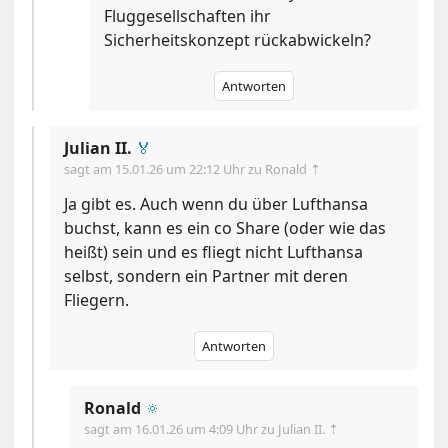
Fluggesellschaften ihr
Sicherheitskonzept rückabwickeln?
Antworten
Julian II.
🏅
sagt am
15.01.26 um 22:12 Uhr
zu Ronald ⇡
Ja gibt es. Auch wenn du über Lufthansa
buchst, kann es ein co Share (oder wie das
heißt) sein und es fliegt nicht Lufthansa
selbst, sondern ein Partner mit deren
Fliegern.
Antworten
Ronald
🔅
sagt am
16.01.26 um 4:09 Uhr
zu Julian II. ⇡