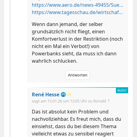
https://www.aero.de/news-49455/Suedkorea-verschaerft-Bordregeln-fuer-Powerbanks.html
https://www.tagesschau.de/wirtschaft/verbraucher/flugzeug-powerbank-feuer-brandgefahr-100.html
Wenn dann jemand, der selber
grundsätzlich nicht fliegt, einen
Komfortverlust in der Restriktion (noch
nicht ein Mal ein Verbot!) von
Powerbanks sieht, da muss ich dann
wahrlich schlucken.
Antworten
René Hesse
♾️
sagt am
15.01.26 um 12:05 Uhr
zu Ronald ⇡
Das ist absolut kein Problem und
nachvollziehbar. Es freut mich, dass du
einsiehst, dass du bei diesem Thema
vielleicht etwas zu sensibel reagiert