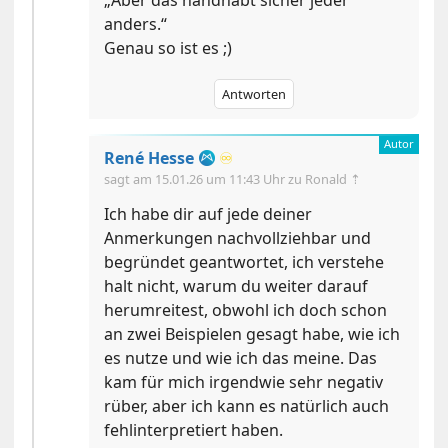
„Aber das handhabt sicher jeder
anders.“
Genau so ist es ;)
Antworten
René Hesse
♾️
sagt am
15.01.26 um 11:43 Uhr
zu Ronald ⇡
Ich habe dir auf jede deiner
Anmerkungen nachvollziehbar und
begründet geantwortet, ich verstehe
halt nicht, warum du weiter darauf
herumreitest, obwohl ich doch schon
an zwei Beispielen gesagt habe, wie ich
es nutze und wie ich das meine. Das
kam für mich irgendwie sehr negativ
rüber, aber ich kann es natürlich auch
fehlinterpretiert haben.