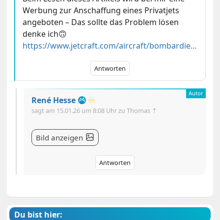
Werbung zur Anschaffung eines Privatjets
angeboten – Das sollte das Problem lösen
denke ich🙃
https://www.jetcraft.com/aircraft/bombardier/challenger-300/2004/2004-bombardier-challenger-300-s-n-20016/
Antworten
René Hesse
♾️
sagt am
15.01.26 um 8:08 Uhr
zu Thomas ⇡
Bild anzeigen
Antworten
Du bist hier: