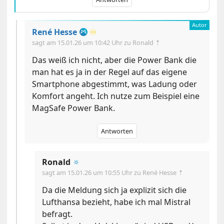
René Hesse
♾️
sagt am
15.01.26 um 10:42 Uhr
zu Ronald ⇡
Das weiß ich nicht, aber die Power Bank die
man hat es ja in der Regel auf das eigene
Smartphone abgestimmt, was Ladung oder
Komfort angeht. Ich nutze zum Beispiel eine
MagSafe Power Bank.
Antworten
Ronald
🔅
sagt am
15.01.26 um 10:55 Uhr
zu René Hesse ⇡
Da die Meldung sich ja explizit sich die
Lufthansa bezieht, habe ich mal Mistral
befragt.